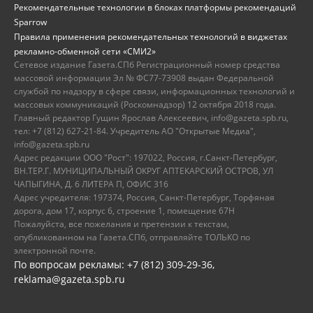
Рекомендательные технологии в блоках платформы рекомендаций
Sparrow
Правила применения рекомендательных технологий в виджетах
рекламно-обменной сети «СМИ2»
Сетевое издание Газета.СПб Регистрационный номер средства
массовой информации Эл № ФС77-73908 выдан Федеральной
службой по надзору в сфере связи, информационных технологий и
массовых коммуникаций (Роскомнадзор) 12 октября 2018 года.
Главный редактор Гущин Ярослав Алексеевич, info@gazeta.spb.ru,
тел: +7 (812) 627-21-84. Учредитель АО "Открытые Медиа",
info@gazeta.spb.ru
Адрес редакции ООО "Рост": 197022, Россия, г.Санкт-Петербург,
ВН.ТЕР.Г. МУНИЦИПАЛЬНЫЙ ОКРУГ АПТЕКАРСКИЙ ОСТРОВ, УЛ
ЧАПЫГИНА, Д. 6 ЛИТЕРА П, ОФИС 316
Адрес учредителя: 197374, Россия, Санкт-Петербург, Торфяная
дорога, дом 17, корпус 6, строение 1, помещение 67Н
Пожалуйста, все пожелания и претензии к текстам,
опубликованном на Газета.СПб, отправляйте ТОЛЬКО по
электронной почте.
По вопросам рекламы: +7 (812) 309-29-36,
reklama@gazeta.spb.ru