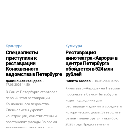
Культура
Культура
Специалисты
Реставрация
приступили к
кинотеатра «Аврора» в
реставрации
центре Петербурга
Конюшенного
обойдется в 524 млн
ведомства в Петербурге
рублей
Даниил Александров
-
Никита Козлов
-
10.06.2026 09:55
17.06.2026 14:50
Кинотеатр «Аврора» на Невском
В Санкт-Петербурге стартовал
проспекте в Санкт-Петербурге
первый этап реставрации
ищет подрядчика для
Конюшенного ведомства.
реставрации здания и соседнего
Специалисты укрепят
исторического дома. Завершить
конструкции, очистят стены и
ремонт планируется к октябрю
восстановят фасады.Во время
2028 года.Представители
предстоящих строительных