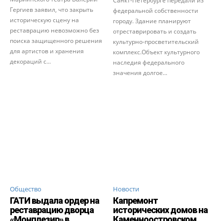
Санкт-Петербурге передали из
Гергиев заявил, что закрыть
федеральной собственности
историческую сцену на
городу. Здание планируют
реставрацию невозможно без
отреставрировать и создать
поиска защищенного решения
культурно-просветительский
для артистов и хранения
комплекс.Объект культурного
декораций с...
наследия федерального
значения долгое...
Общество
Новости
ГАТИ выдала ордер на
Капремонт
реставрацию дворца
исторических домов на
«Монплезир» в
Каменноостровском