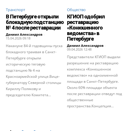
Транспорт
Общество
В Петербурге открыли
КГИОП одобрил
блокадную подстанцию
реставрацию
№ 4 после реставрации
«Конюшенного
ведомства» в
Даниил Александров
-
Петербурге
15.04.2026 09:18
Накануне 84-й годовщины пуска
Даниил Александров
-
09.04.2026 12:48
блокадного трамвая в Санкт-
Представители КГИОП выдали
Петербурге открыли
разрешение на реставрацию
историческую тяговую
комплекса «Конюшенное
подстанцию № 4 на
ведомство» на одноименной
Красноармейской улице.Вице-
площади в Санкт-Петербурге.
губернатору Северной столицы
Около 60% площади объекта
Кириллу Полякову и
после реставрации отведут под
председателю Комитета...
общественные
пространства.Концепция...