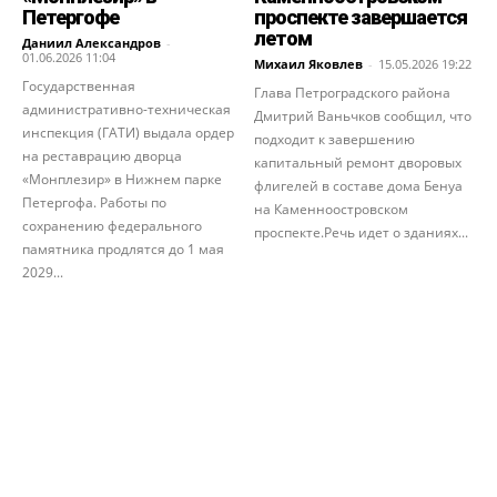
Петергофе
проспекте завершается
летом
Даниил Александров
-
01.06.2026 11:04
Михаил Яковлев
-
15.05.2026 19:22
Государственная
Глава Петроградского района
административно-техническая
Дмитрий Ваньчков сообщил, что
инспекция (ГАТИ) выдала ордер
подходит к завершению
на реставрацию дворца
капитальный ремонт дворовых
«Монплезир» в Нижнем парке
флигелей в составе дома Бенуа
Петергофа. Работы по
на Каменноостровском
сохранению федерального
проспекте.Речь идет о зданиях...
памятника продлятся до 1 мая
2029...