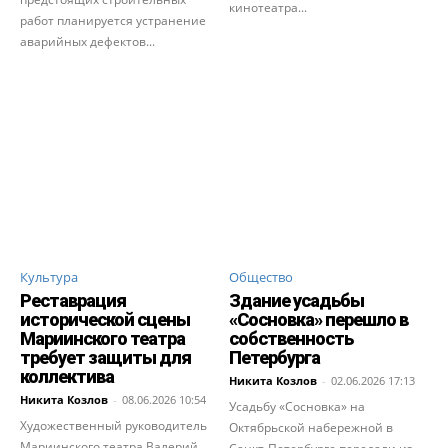
кинотеатра...
работ планируется устранение
аварийных дефектов...
Культура
Общество
Реставрация
Здание усадьбы
исторической сцены
«Сосновка» перешло в
Мариинского театра
собственность
требует защиты для
Петербурга
коллектива
Никита Козлов
-
02.06.2026 17:13
Никита Козлов
-
08.06.2026 10:54
Усадьбу «Сосновка» на
Художественный руководитель
Октябрьской набережной в
Мариинского театра Валерий