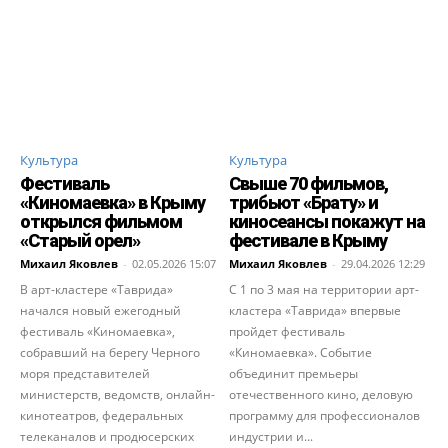
Культура
Культура
Фестиваль
Свыше 70 фильмов,
«Киномаевка» в Крыму
трибьют «Брату» и
открылся фильмом
киносеансы покажут на
«Старый орел»
фестивале в Крыму
Михаил Яковлев
-
02.05.2026 15:07
Михаил Яковлев
-
29.04.2026 12:29
В арт-кластере «Таврида»
С 1 по 3 мая на территории арт-
начался новый ежегодный
кластера «Таврида» впервые
фестиваль «Киномаевка»,
пройдет фестиваль
собравший на берегу Черного
«Киномаевка». Событие
моря представителей
объединит премьеры
министерств, ведомств, онлайн-
отечественного кино, деловую
кинотеатров, федеральных
программу для профессионалов
телеканалов и продюсерских
индустрии и...