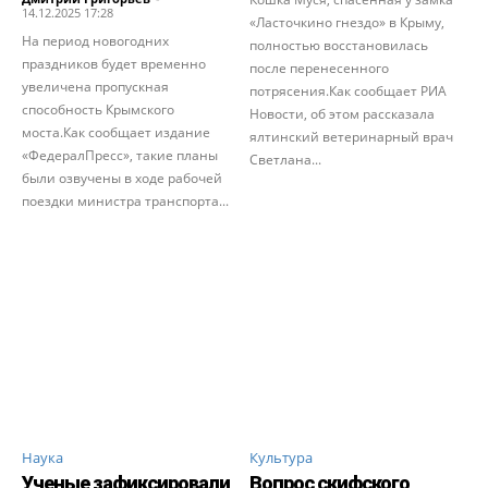
14.12.2025 17:28
«Ласточкино гнездо» в Крыму,
На период новогодних
полностью восстановилась
праздников будет временно
после перенесенного
увеличена пропускная
потрясения.Как сообщает РИА
способность Крымского
Новости, об этом рассказала
моста.Как сообщает издание
ялтинский ветеринарный врач
«ФедералПресс», такие планы
Светлана...
были озвучены в ходе рабочей
поездки министра транспорта...
Наука
Культура
Ученые зафиксировали
Вопрос скифского