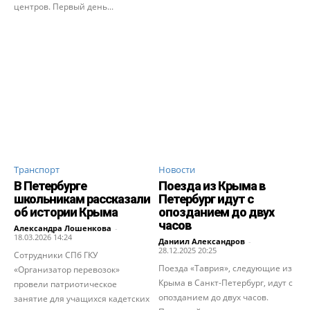
центров. Первый день...
Транспорт
Новости
В Петербурге
Поезда из Крыма в
школьникам рассказали
Петербург идут с
об истории Крыма
опозданием до двух
часов
Александра Лошенкова
-
18.03.2026 14:24
Даниил Александров
-
28.12.2025 20:25
Сотрудники СПб ГКУ
Поезда «Таврия», следующие из
«Организатор перевозок»
Крыма в Санкт-Петербург, идут с
провели патриотическое
опозданием до двух часов.
занятие для учащихся кадетских