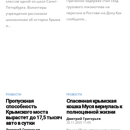
Причиной задержек стал сход
классов одной из школ Санкт-
грузового локомотива на
Петербурга. Волонтеры
перегоне в Ростове-на-Дону.Как
учреждения рассказали
сообщили...
школьникам об истории Крыма
и...
Новости
Новости
Пропускная
Спасенная крымская
способность
кошка Муся вернулась к
Крымского моста
полноценной жизни
вырастет до 17,5 тысяч
Дмитрий Григорьев
-
авто в сутки
20.11.2025 11:05
Дмитрий Григорьев
-
Кошка Муся, спасенная у замка