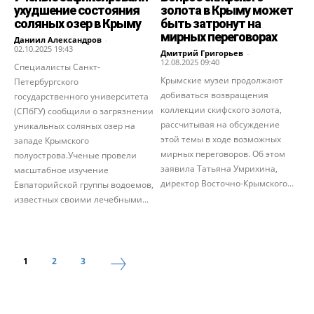
ухудшение состояния
золота в Крыму может
соляных озер в Крыму
быть затронут на
мирных переговорах
Даниил Александров
-
02.10.2025 19:43
Дмитрий Григорьев
-
12.08.2025 09:40
Специалисты Санкт-
Крымские музеи продолжают
Петербургского
добиваться возвращения
государственного университета
коллекции скифского золота,
(СПбГУ) сообщили о загрязнении
рассчитывая на обсуждение
уникальных соляных озер на
этой темы в ходе возможных
западе Крымского
мирных переговоров. Об этом
полуострова.Ученые провели
заявила Татьяна Умрихина,
масштабное изучение
директор Восточно-Крымского...
Евпаторийской группы водоемов,
известных своими лечебными...
1
2
3