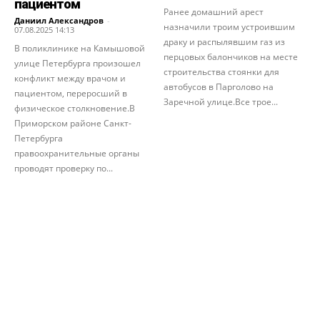
пациентом
Ранее домашний арест
Даниил Александров
-
назначили троим устроившим
07.08.2025 14:13
драку и распылявшим газ из
В поликлинике на Камышовой
перцовых балончиков на месте
улице Петербурга произошел
строительства стоянки для
конфликт между врачом и
автобусов в Парголово на
пациентом, переросший в
Заречной улице.Все трое...
физическое столкновение.В
Приморском районе Санкт-
Петербурга
правоохранительные органы
проводят проверку по...