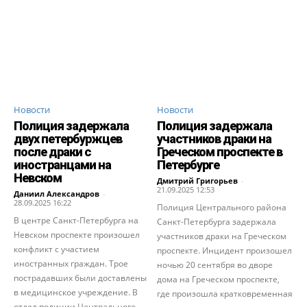
Новости
Новости
Полиция задержала
Полиция задержала
двух петербуржцев
участников драки на
после драки с
Греческом проспекте в
иностранцами на
Петербурге
Невском
Дмитрий Григорьев
-
21.09.2025 12:53
Даниил Александров
-
28.09.2025 16:22
Полиция Центрального района
В центре Санкт-Петербурга на
Санкт-Петербурга задержала
Невском проспекте произошел
участников драки на Греческом
конфликт с участием
проспекте. Инцидент произошел
иностранных граждан. Трое
ночью 20 сентября во дворе
пострадавших были доставлены
дома на Греческом проспекте,
в медицинское учреждение. В
где произошла кратковременная
отдел полиции Центрального