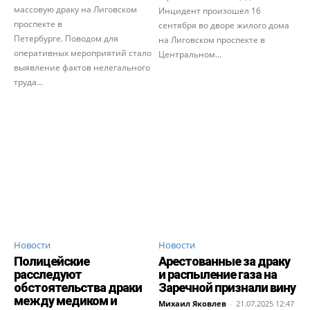
массовую драку на Лиговском
Инцидент произошел 16
проспекте в
сентября во дворе жилого дома
Петербурге. Поводом для
на Лиговском проспекте в
оперативных мероприятий стало
Центральном...
выявление фактов нелегального
труда...
Новости
Новости
Полицейские
Арестованные за драку
расследуют
и распыление газа на
обстоятельства драки
Заречной признали вину
между медиком и
Михаил Яковлев
-
21.07.2025 12:47