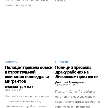
стычка...
района поступило...
Новости
Новости
Полиция провела обыск
Полиция пресекла
в строительной
драку рабочих на
компании после драки
Лиговском проспекте
мигрантов
Дмитрий Григорьев
-
17.09.2025 11:27
Дмитрий Григорьев
-
18.09.2025 14:15
Полиция Санкт-Петербурга
Полицейские провели обыск в
остановила массовую драку
строительной компании,
среди иностранных рабочих на
работники которой устроили
строительной площадке.