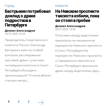
Город
Новости
Бастрыкин потребовал
На Невском проспекте
доклад о драке
таксиста избили, пока
подростков в
он стоял в пробке
Петербурге
Даниил Александров
-
09.07.2025 13:50
Даниил Александров
-
18.07.2025 16:24
Потасовка между водителями
Председатель Следственного
произошла на оживленном
комитета России Александр
перекрестке Невского проспекта
Бастрыкин взял на особый
в Санкт-Петербурге.На
контроль расследование
перекрестке Невского проспекта
массовой драки с участием
и Суворовского проспекта в
несовершеннолетних в Санкт-
Санкт-Петербурге произошла
Петербурге.Инцидент,
драка между водителями двух...
произошедший 15 июля вблизи
станции метро,...
1
2
3