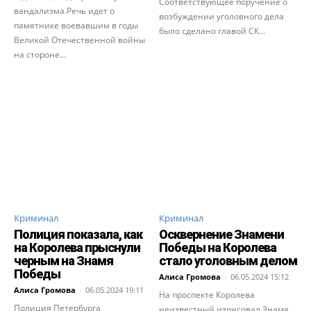
Соответствующее поручение о
вандализма.Речь идет о
возбуждении уголовного дела
памятнике воевавшим в годы
было сделано главой СК...
Великой Отечественной войны
на стороне...
Криминал
Криминал
Полиция показала, как
Осквернение Знамени
на Королева прыснули
Победы на Королева
черным на Знамя
стало уголовным делом
Победы
Алиса Громова
-
06.05.2024 15:12
Алиса Громова
-
06.05.2024 19:11
На проспекте Королева
Полиция Петербурга
неизвестный изрисовал Знамя