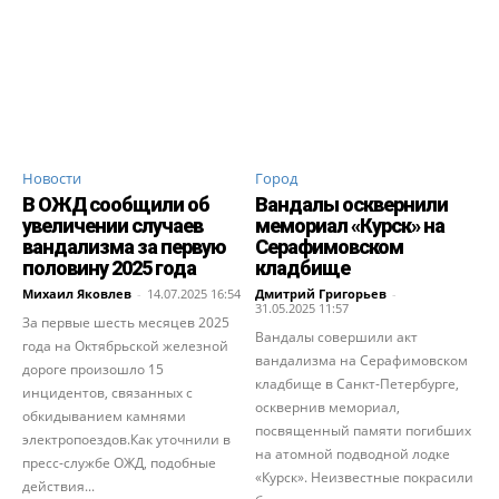
Новости
Город
В ОЖД сообщили об
Вандалы осквернили
увеличении случаев
мемориал «Курск» на
вандализма за первую
Серафимовском
половину 2025 года
кладбище
Михаил Яковлев
-
14.07.2025 16:54
Дмитрий Григорьев
-
31.05.2025 11:57
За первые шесть месяцев 2025
Вандалы совершили акт
года на Октябрьской железной
вандализма на Серафимовском
дороге произошло 15
кладбище в Санкт-Петербурге,
инцидентов, связанных с
осквернив мемориал,
обкидыванием камнями
посвященный памяти погибших
электропоездов.Как уточнили в
на атомной подводной лодке
пресс-службе ОЖД, подобные
«Курск». Неизвестные покрасили
действия...