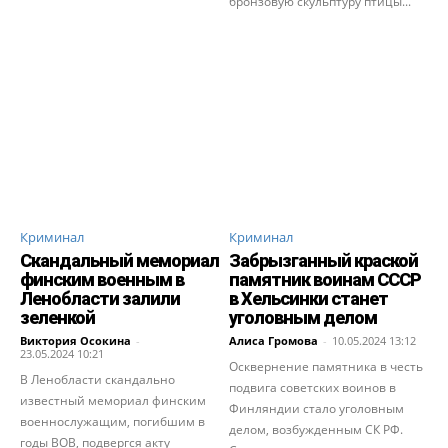
бронзовую скульптуру птицы...
Криминал
Криминал
Скандальный мемориал
Забрызганный краской
финским военным в
памятник воинам СССР
Ленобласти залили
в Хельсинки станет
зеленкой
уголовным делом
Виктория Осокина
-
Алиса Громова
-
10.05.2024 13:12
23.05.2024 10:21
Осквернение памятника в честь
В Ленобласти скандально
подвига советских воинов в
известный мемориал финским
Финляндии стало уголовным
военнослужащим, погибшим в
делом, возбужденным СК РФ.
годы ВОВ, подвергся акту