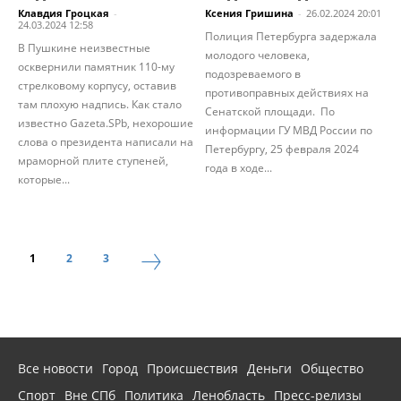
Клавдия Гроцкая
-
Ксения Гришина
-
26.02.2024 20:01
24.03.2024 12:58
Полиция Петербурга задержала
В Пушкине неизвестные
молодого человека,
осквернили памятник 110-му
подозреваемого в
стрелковому корпусу, оставив
противоправных действиях на
там плохую надпись. Как стало
Сенатской площади. По
известно Gazeta.SPb, нехорошие
информации ГУ МВД России по
слова о президента написали на
Петербургу, 25 февраля 2024
мраморной плите ступеней,
года в ходе...
которые...
1
2
3
Все новости
Город
Происшествия
Деньги
Общество
Спорт
Вне СПб
Политика
Ленобласть
Пресс-релизы