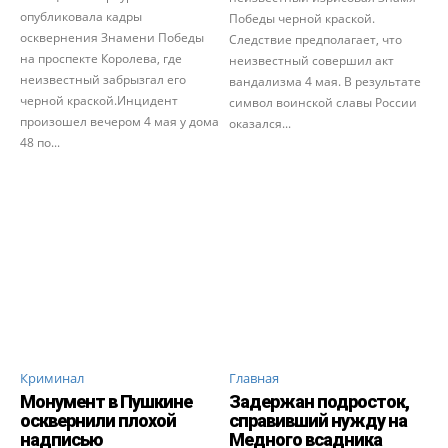
опубликовала кадры
Победы черной краской.
осквернения Знамени Победы
Следствие предполагает, что
на проспекте Королева, где
неизвестный совершил акт
неизвестный забрызгал его
вандализма 4 мая. В результате
черной краской.Инцидент
символ воинской славы России
произошел вечером 4 мая у дома
оказался...
48 по...
Криминал
Главная
Монумент в Пушкине
Задержан подросток,
осквернили плохой
справивший нужду на
надписью
Медного всадника