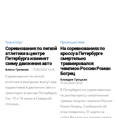
Транспорт
Происшествия
Соревнования по легкой
На соревнованиях по
атлетике в центре
кроссу в Петербурге
Петербурга изменят
смертельно
схему движения авто
травмировался
чемпион России Роман
Алиса Громова
-
15.06.2024 13:26
Богрец
Соревнования по легкой
Клавдия Гроцкая
-
атлетике в выходные внесут ряд
31.03.2024 16:03
коррективов в движении авто и
В Петербурге на соревнованиях
транспорта в центре Петербурга.
по роллер-кроссу смертельные
Так, 15 и 16 июня в Северной
травмы получил чемпион России
столице...
Роман Богрец. Сообщение об
этом появилось 31 марта на
сайте Федерации роллер-спорта