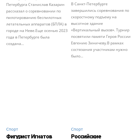
В Санкт-Петербурге
Петербурга Станислав Казарин
завершились соревнования по
рассказал о соревновании по
скоростному подъему на
пилотированию беспилотных
высотное здание
летательных аппаратов (БПЛА) в
«Вертикальный вызов». Турнир
городе на Неве.Еще осенью 2023
посвятили памяти Героя России
года в Петербурге была
Евгению Зиничеву.В рамках
создана...
состязания участникам нужно
было...
Спорт
Спорт
Фигурист Игнатов
Российские