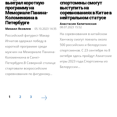
выиграл короткую
спортсмены смогут
программу на
выступить на
Мемориале Панина-
соревнованиях в Китае в
Коломенкина в
нейтральном статусе
Петербурге
Анастасия Капитанская
-
08.07.2023 15:52
Михаил Яковлев
-
05.10.2023 14:35
На соревнования в китайском
Российский фигурист Макар
Ханчжоу смогут поехать около
Игнатов одержал победу в
500 российских и белорусских
короткой программе среди
спортсменов. С 23 сентября по 8
мужчин на Мемориале Панина-
октября здесь пройдут Азиатские
Коломенкина в Санкт-
игры 2023 года.Спортсмены из
Петербурге.В Северной столице
Белоруссии...
стартовали всероссийские
соревнования по фигурному...
1
2
3