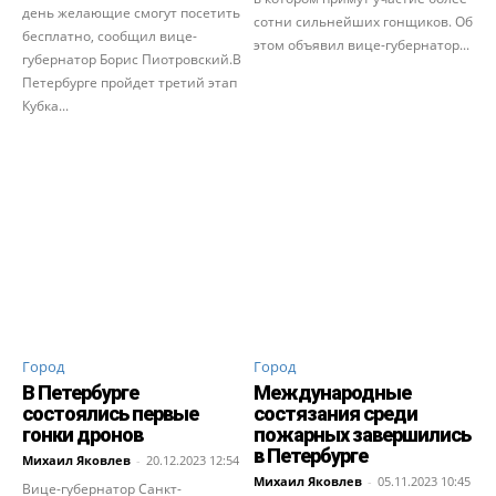
день желающие смогут посетить
сотни сильнейших гонщиков. Об
бесплатно, сообщил вице-
этом объявил вице-губернатор...
губернатор Борис Пиотровский.В
Петербурге пройдет третий этап
Кубка...
Город
Город
В Петербурге
Международные
состоялись первые
состязания среди
гонки дронов
пожарных завершились
в Петербурге
Михаил Яковлев
-
20.12.2023 12:54
Михаил Яковлев
-
05.11.2023 10:45
Вице-губернатор Санкт-