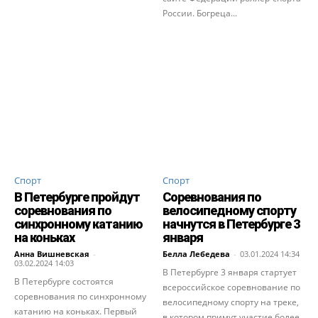
России. Богреца...
Спорт
Спорт
В Петербурге пройдут
Соревнования по
соревнования по
велосипедному спорту
синхронному катанию
начнутся в Петербурге 3
на коньках
января
Анна Вишневская
-
Белла Лебедева
-
03.01.2024 14:34
03.02.2024 14:03
В Петербурге 3 января стартует
В Петербурге состоятся
всероссийское соревнование по
соревнования по синхронному
велосипедному спорту на треке,
катанию на коньках. Первый
в котором примут участие более