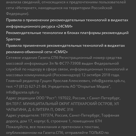
анализа сведений, относящихся к предпочтениям пользователей
сети «Интернет», находящихся на территории Российской
Федерации).
Правила о применении рекомендательных технологий в виджетах
информационного ресурса «24СМИ»
Рекомендательные технологии в блоках платформы рекомендаций
Sparrow
Правила применения рекомендательных технологий в виджетах
рекламно-обменной сети «СМИ2»
Сетевое издание Газета.СПб Регистрационный номер средства
массовой информации Эл № ФС77-73908 выдан Федеральной
службой по надзору в сфере связи, информационных технологий и
массовых коммуникаций (Роскомнадзор) 12 октября 2018 года.
Главный редактор Гущин Ярослав Алексеевич, info@gazeta.spb.ru,
тел: +7 (812) 627-21-84. Учредитель АО "Открытые Медиа",
info@gazeta.spb.ru
Адрес редакции ООО "Рост": 197022, Россия, г.Санкт-Петербург,
ВН.ТЕР.Г. МУНИЦИПАЛЬНЫЙ ОКРУГ АПТЕКАРСКИЙ ОСТРОВ, УЛ
ЧАПЫГИНА, Д. 6 ЛИТЕРА П, ОФИС 316
Адрес учредителя: 197374, Россия, Санкт-Петербург, Торфяная
дорога, дом 17, корпус 6, строение 1, помещение 67Н
Пожалуйста, все пожелания и претензии к текстам,
опубликованном на Газета.СПб, отправляйте ТОЛЬКО по