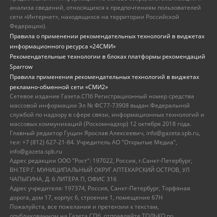
анализа сведений, относящихся к предпочтениям пользователей
сети «Интернет», находящихся на территории Российской
Федерации).
Правила о применении рекомендательных технологий в виджетах
информационного ресурса «24СМИ»
Рекомендательные технологии в блоках платформы рекомендаций
Sparrow
Правила применения рекомендательных технологий в виджетах
рекламно-обменной сети «СМИ2»
Сетевое издание Газета.СПб Регистрационный номер средства
массовой информации Эл № ФС77-73908 выдан Федеральной
службой по надзору в сфере связи, информационных технологий и
массовых коммуникаций (Роскомнадзор) 12 октября 2018 года.
Главный редактор Гущин Ярослав Алексеевич, info@gazeta.spb.ru,
тел: +7 (812) 627-21-84. Учредитель АО "Открытые Медиа",
info@gazeta.spb.ru
Адрес редакции ООО "Рост": 197022, Россия, г.Санкт-Петербург,
ВН.ТЕР.Г. МУНИЦИПАЛЬНЫЙ ОКРУГ АПТЕКАРСКИЙ ОСТРОВ, УЛ
ЧАПЫГИНА, Д. 6 ЛИТЕРА П, ОФИС 316
Адрес учредителя: 197374, Россия, Санкт-Петербург, Торфяная
дорога, дом 17, корпус 6, строение 1, помещение 67Н
Пожалуйста, все пожелания и претензии к текстам,
опубликованном на Газета.СПб, отправляйте ТОЛЬКО по