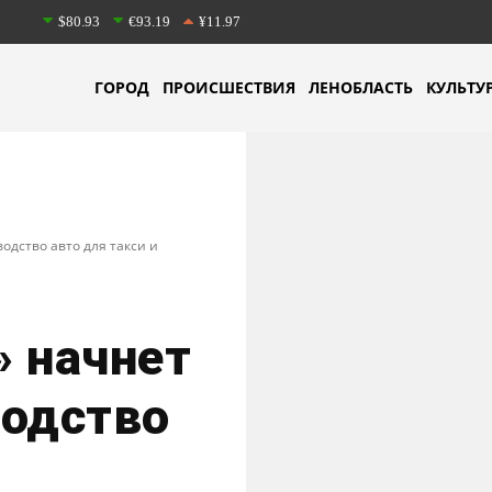
$80.93
€93.19
¥11.97
ГОРОД
ПРОИСШЕСТВИЯ
ЛЕНОБЛАСТЬ
КУЛЬТУ
одство авто для такси и
» начнет
водство