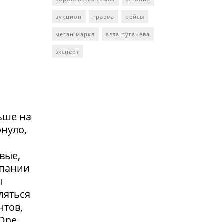
аукцион
травма
рейсы
меган маркл
алла пугачева
эксперт
ьше на
онуло,
вые,
мпании
ы
ляться
нтов,
 One