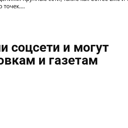
 точек....
и соцсети и могут
овкам и газетам