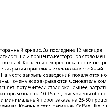
сторанный кризис. За последние 12 месяцев
атилось на 2 процента.Ресторанов стало мен
тоже на 4. Кофеен и пекарен пока почти не тр
ые закрытия пришлись именно на кофейный
. На месте закрытых заведений появляются но
пешны.Почему все закрываются Основатель ко
сняет: потребители стали экономнее, затрат
 которым больше 10-15 лет, вынуждены обнов
и минимальный порог заказа на 25-50 проце
ниям. Крупные сети, такие как Coffee Like и