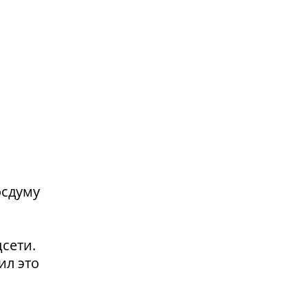
осдуму
сети.
ил это