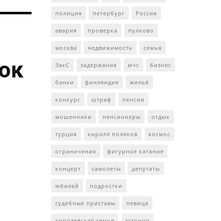
полиция
петербург
Россия
авария
проверка
пулково
москва
недвижимость
семья
ток
ЗакС
задержание
мчс
бизнес
банки
финляндия
жильё
конкурс
штраф
пенсии
мошенники
пенсионеры
отдых
турция
кирилл поляков
космос
ограничения
фигурное катание
концерт
самолеты
депутаты
юбилей
подростки
судебные приставы
певица
королевская семья
эстония