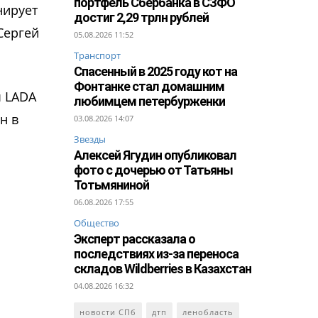
портфель Сбербанка в СЗФО
нирует
достиг 2,29 трлн рублей
Сергей
05.08.2026 11:52
Транспорт
Спасенный в 2025 году кот на
Фонтанке стал домашним
ы LADA
любимцем петербурженки
н в
03.08.2026 14:07
Звезды
Алексей Ягудин опубликовал
фото с дочерью от Татьяны
Тотьмяниной
06.08.2026 17:55
Общество
Эксперт рассказала о
последствиях из-за переноса
складов Wildberries в Казахстан
04.08.2026 16:32
новости СПб
дтп
ленобласть