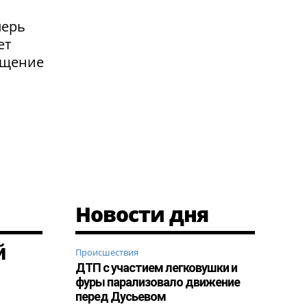
перь
ет
ащение
Новости дня
й
Происшествия
ДТП с участием легковушки и
фуры парализовало движение
перед Дусьевом