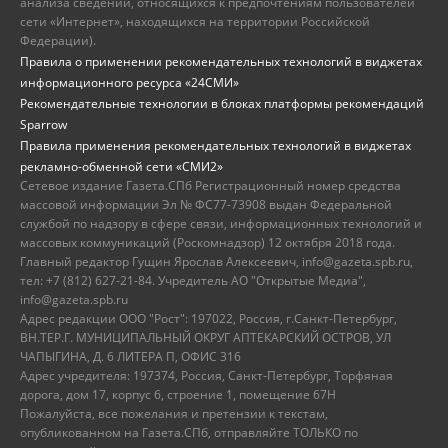
анализа сведений, относящихся к предпочтениям пользователей
сети «Интернет», находящихся на территории Российской
Федерации).
Правила о применении рекомендательных технологий в виджетах
информационного ресурса «24СМИ»
Рекомендательные технологии в блоках платформы рекомендаций
Sparrow
Правила применения рекомендательных технологий в виджетах
рекламно-обменной сети «СМИ2»
Сетевое издание Газета.СПб Регистрационный номер средства
массовой информации Эл № ФС77-73908 выдан Федеральной
службой по надзору в сфере связи, информационных технологий и
массовых коммуникаций (Роскомнадзор) 12 октября 2018 года.
Главный редактор Гущин Ярослав Алексеевич, info@gazeta.spb.ru,
тел: +7 (812) 627-21-84. Учредитель АО "Открытые Медиа",
info@gazeta.spb.ru
Адрес редакции ООО "Рост": 197022, Россия, г.Санкт-Петербург,
ВН.ТЕР.Г. МУНИЦИПАЛЬНЫЙ ОКРУГ АПТЕКАРСКИЙ ОСТРОВ, УЛ
ЧАПЫГИНА, Д. 6 ЛИТЕРА П, ОФИС 316
Адрес учредителя: 197374, Россия, Санкт-Петербург, Торфяная
дорога, дом 17, корпус 6, строение 1, помещение 67Н
Пожалуйста, все пожелания и претензии к текстам,
опубликованном на Газета.СПб, отправляйте ТОЛЬКО по