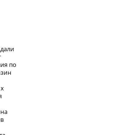
адали
т
вия по
азин
их
я
 на
 в