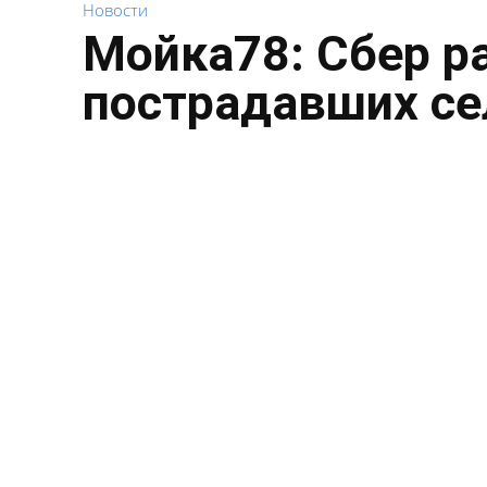
Новости
Мойка78: Сбер р
пострадавших се