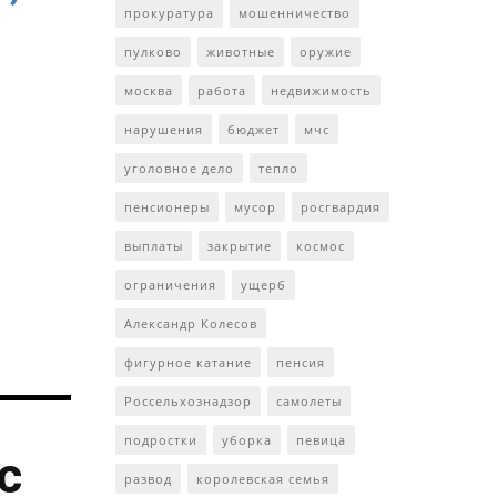
прокуратура
мошенничество
пулково
животные
оружие
москва
работа
недвижимость
нарушения
бюджет
мчс
уголовное дело
тепло
пенсионеры
мусор
росгвардия
выплаты
закрытие
космос
ограничения
ущерб
Александр Колесов
фигурное катание
пенсия
Россельхознадзор
самолеты
подростки
уборка
певица
с
развод
королевская семья