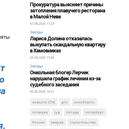
Прокуратура выясняет причины
затопления плавучего ресторана
в Малой Неве
07.08.2026 17:23
Звезды
няты
Лариса Долина отказалась
выкупать скандальную квартиру
в Хамовниках
03.08.2026 13:08
ят
Звезды
Онкольная блогер Лерчек
о
нарушила график лечения из-за
судебного заседания
ла
05.08.2026 16:01
новости СПб
дтп
ленобласть
полиция
суд
погода
петербург
я,
Россия
авария
строительство