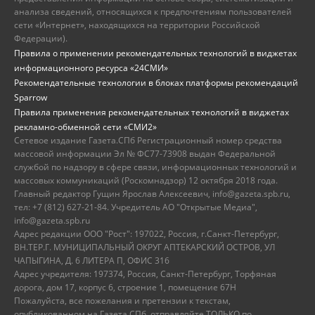
анализа сведений, относящихся к предпочтениям пользователей
сети «Интернет», находящихся на территории Российской
Федерации).
Правила о применении рекомендательных технологий в виджетах
информационного ресурса «24СМИ»
Рекомендательные технологии в блоках платформы рекомендаций
Sparrow
Правила применения рекомендательных технологий в виджетах
рекламно-обменной сети «СМИ2»
Сетевое издание Газета.СПб Регистрационный номер средства
массовой информации Эл № ФС77-73908 выдан Федеральной
службой по надзору в сфере связи, информационных технологий и
массовых коммуникаций (Роскомнадзор) 12 октября 2018 года.
Главный редактор Гущин Ярослав Алексеевич, info@gazeta.spb.ru,
тел: +7 (812) 627-21-84. Учредитель АО "Открытые Медиа",
info@gazeta.spb.ru
Адрес редакции ООО "Рост": 197022, Россия, г.Санкт-Петербург,
ВН.ТЕР.Г. МУНИЦИПАЛЬНЫЙ ОКРУГ АПТЕКАРСКИЙ ОСТРОВ, УЛ
ЧАПЫГИНА, Д. 6 ЛИТЕРА П, ОФИС 316
Адрес учредителя: 197374, Россия, Санкт-Петербург, Торфяная
дорога, дом 17, корпус 6, строение 1, помещение 67Н
Пожалуйста, все пожелания и претензии к текстам,
опубликованном на Газета.СПб, отправляйте ТОЛЬКО по