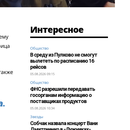
Интересное
 ему
рица
Общество
В среду из Пулково не смогут
вылететь по расписанию 16
рейсов
также
05.08.2026 09:15
Общество
ФНС разрешили передавать
госорганам информацию о
а.
поставщиках продуктов
05.08.2026 10:34
Звезды
Собчак назвала концерт Вани
Дмитриенко в «Лужниках»