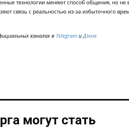
менные технологии меняют способ общения, но не 
еряют связь с реальностью из-за избыточного вре
фициальных каналах в
Telegram
и
Дзене
i
рга могут стать