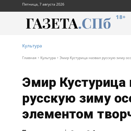
Пятница, 7 августа 2026
18+
Культура
Главная
Культура
Эмир Кустурица назвал русскую зиму о
Эмир Кустурица 
русскую зиму о
элементом твор