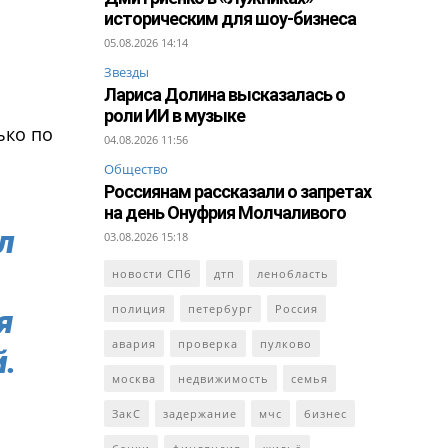
историческим для шоу-бизнеса
05.08.2026 14:14
Звезды
Лариса Долина высказалась о
роли ИИ в музыке
ько по
04.08.2026 11:56
Общество
Россиянам рассказали о запретах
на день Онуфрия Молчаливого
л
03.08.2026 15:18
новости СПб
дтп
ленобласть
полиция
петербург
Россия
я
авария
проверка
пулково
.
москва
недвижимость
семья
ЗакС
задержание
мчс
бизнес