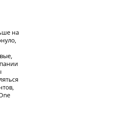
ьше на
онуло,
вые,
мпании
ы
ляться
нтов,
 One