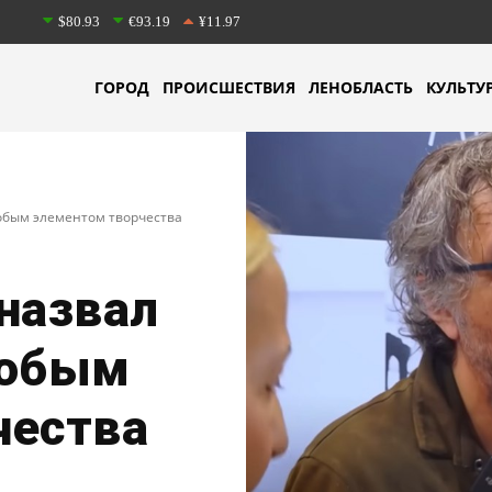
$80.93
€93.19
¥11.97
ГОРОД
ПРОИСШЕСТВИЯ
ЛЕНОБЛАСТЬ
КУЛЬТУ
собым элементом творчества
назвал
собым
чества