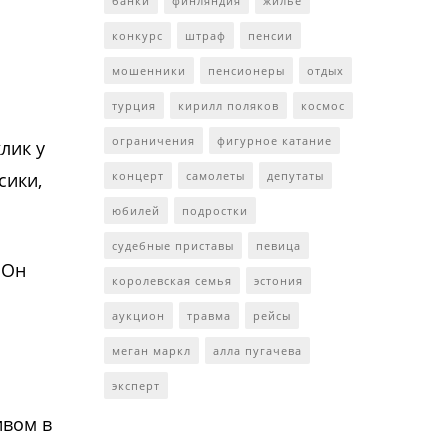
банки
финляндия
жильё
конкурс
штраф
пенсии
мошенники
пенсионеры
отдых
турция
кирилл поляков
космос
ограничения
фигурное катание
лик у
сики,
концерт
самолеты
депутаты
юбилей
подростки
судебные приставы
певица
 Он
королевская семья
эстония
аукцион
травма
рейсы
меган маркл
алла пугачева
эксперт
ивом в