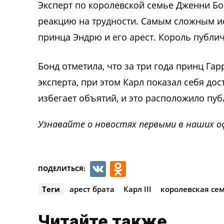
Эксперт по королевской семье Дженни Бо
реакцию на трудности. Самым сложным ис
принца Эндрю и его арест. Король публич
Бонд отметила, что за три года принц Га
эксперта, при этом Карл показал себя д
избегает объятий, и это расположило пуб
Узнавайте о новостях первыми в наших о
VK
Odnoklassnik
ПОДЕЛИТЬСЯ:
Теги
арест брата
Карл III
королевская се
Читайте также