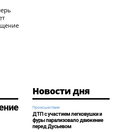
перь
ет
ащение
Новости дня
ение
Происшествия
ДТП с участием легковушки и
фуры парализовало движение
перед Дусьевом