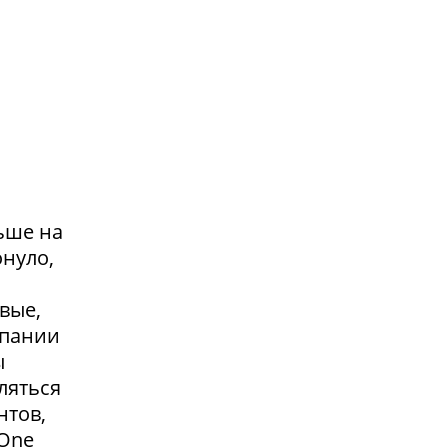
ьше на
онуло,
вые,
мпании
ы
ляться
нтов,
 One