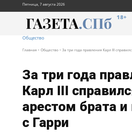
Пятница, 7 августа 2026
18+
Общество
Главная
Общество
За три года правления Карл III справилс
За три года пра
Карл III справилс
арестом брата и
с Гарри