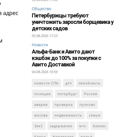
ю
Общество
в адрес
Петербуржцы требуют
уничтожить заросли борщевика у
детских садов
05.08.2026 17:23
м
Новости
Альфа-Банк и Авито дают
кэшбэк до 100% за покупки с
Авито Доставкой
04.08.2026 10:59
новости СПб
дтп
ленобласть
полиция
петербург
Россия
авария
проверка
пулково
москва
недвижимость
семья
ЗакС
задержание
мчс
бизнес
банки
финляндия
жильё