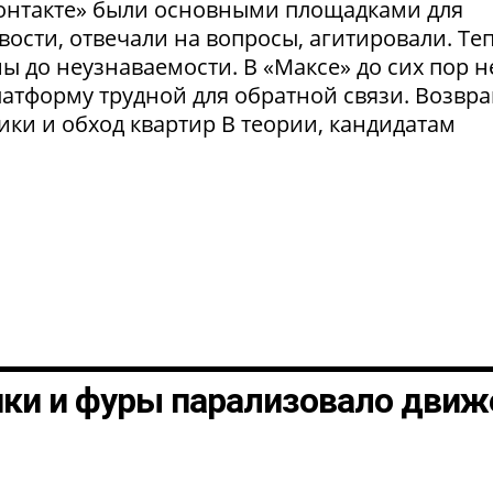
Контакте» были основными площадками для
ости, отвечали на вопросы, агитировали. Те
 до неузнаваемости. В «Максе» до сих пор н
латформу трудной для обратной связи. Возвр
рики и обход квартир В теории, кандидатам
шки и фуры парализовало движ