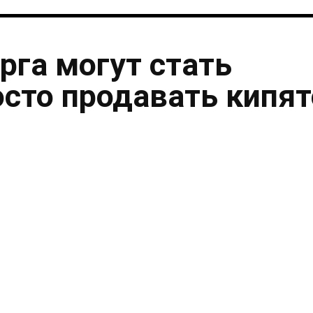
рга могут стать
осто продавать кипя