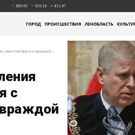
$80.93
€93.19
¥11.97
ГОРОД
ПРОИСШЕСТВИЯ
ЛЕНОБЛАСТЬ
КУЛЬТУ
я с арестом брата и враждой...
вления
я с
 враждой