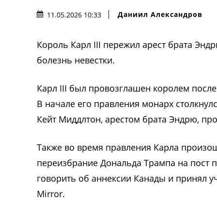
Даниил Александров
11.05.2026 10:33
Король Карл III пережил арест брата Энд
болезнь невестки.
Карл III был провозглашен королем после
В начале его правления монарх столкнул
Кейт Миддлтон, арестом брата Эндрю, п
Также во время правления Карла произо
переизбрание Дональда Трампа на пост 
говорить об аннексии Канады и принял у
Mirror.