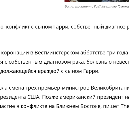
Фото: скриншот с YouTube-канала "Euronew
рю, конфликт с сыном Гарри, собственный диагноз 
 коронации в Вестминстерском аббатстве три года
ся с собственным диагнозом рака, болезнью невес
родолжающейся враждой с сыном Гарри.
шла смена трех премьер-министров Великобритан
президента США. Позже американский президент н
частие в конфликте на Ближнем Востоке, пишет Th