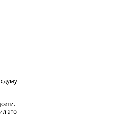
осдуму
сети.
ил это