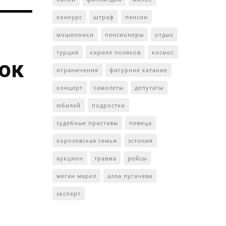
конкурс
штраф
пенсии
мошенники
пенсионеры
отдых
турция
кирилл поляков
космос
ток
ограничения
фигурное катание
концерт
самолеты
депутаты
юбилей
подростки
судебные приставы
певица
королевская семья
эстония
аукцион
травма
рейсы
меган маркл
алла пугачева
эксперт