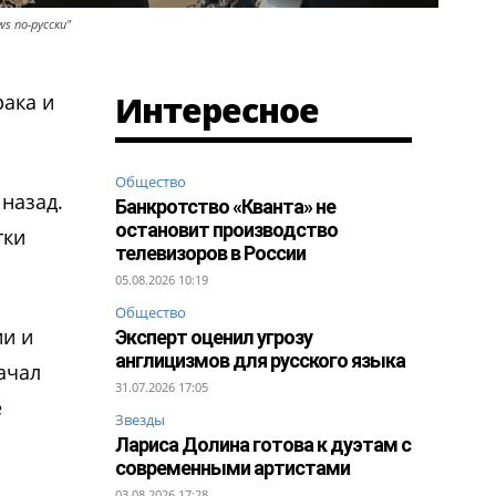
s по-русски"
Интересное
рака и
Общество
 назад.
Банкротство «Кванта» не
остановит производство
тки
телевизоров в России
05.08.2026 10:19
Общество
ии и
Эксперт оценил угрозу
англицизмов для русского языка
ачал
31.07.2026 17:05
e
Звезды
Лариса Долина готова к дуэтам с
современными артистами
03.08.2026 17:28