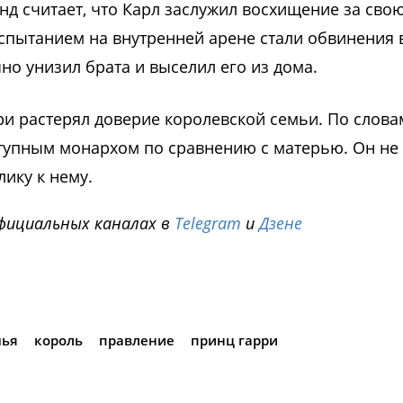
нд считает, что Карл заслужил восхищение за сво
пытанием на внутренней арене стали обвинения 
но унизил брата и выселил его из дома.
рри растерял доверие королевской семьи. По слова
оступным монархом по сравнению с матерью. Он не
лику к нему.
фициальных каналах в
Telegram
и
Дзене
i
мья
король
правление
принц гарри