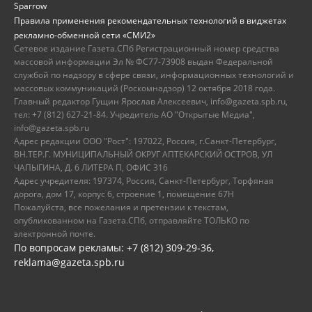
Sparrow
Правила применения рекомендательных технологий в виджетах
рекламно-обменной сети «СМИ2»
Сетевое издание Газета.СПб Регистрационный номер средства
массовой информации Эл № ФС77-73908 выдан Федеральной
службой по надзору в сфере связи, информационных технологий и
массовых коммуникаций (Роскомнадзор) 12 октября 2018 года.
Главный редактор Гущин Ярослав Алексеевич, info@gazeta.spb.ru,
тел: +7 (812) 627-21-84. Учредитель АО "Открытые Медиа",
info@gazeta.spb.ru
Адрес редакции ООО "Рост": 197022, Россия, г.Санкт-Петербург,
ВН.ТЕР.Г. МУНИЦИПАЛЬНЫЙ ОКРУГ АПТЕКАРСКИЙ ОСТРОВ, УЛ
ЧАПЫГИНА, Д. 6 ЛИТЕРА П, ОФИС 316
Адрес учредителя: 197374, Россия, Санкт-Петербург, Торфяная
дорога, дом 17, корпус 6, строение 1, помещение 67Н
Пожалуйста, все пожелания и претензии к текстам,
опубликованном на Газета.СПб, отправляйте ТОЛЬКО по
электронной почте.
По вопросам рекламы: +7 (812) 309-29-36,
reklama@gazeta.spb.ru