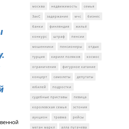
москва
недвижимость
семья
ЗакС
задержание
мчс
бизнес
банки
финляндия
жильё
ы
конкурс
штраф
пенсии
мошенники
пенсионеры
отдых
.
турция
кирилл поляков
космос
е
ограничения
фигурное катание
концерт
самолеты
депутаты
й
юбилей
подростки
судебные приставы
певица
королевская семья
эстония
аукцион
травма
рейсы
твенной
меган маркл
алла пугачева