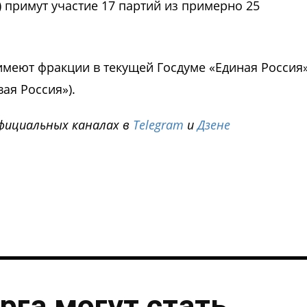
) примут участие 17 партий из примерно 25
имеют фракции в текущей Госдуме «Единая Россия»
ая Россия»).
фициальных каналах в
Telegram
и
Дзене
i
рга могут стать