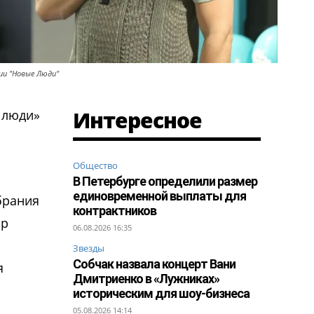
ии "Новые Люди"
Интересное
 люди»
Общество
В Петербурге определили размер
единовременной выплаты для
брания
контрактников
ор
06.08.2026 16:35
Звезды
Собчак назвала концерт Вани
я
Дмитриенко в «Лужниках»
историческим для шоу-бизнеса
05.08.2026 14:14