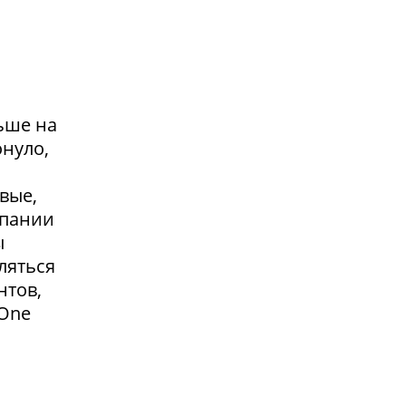
ьше на
онуло,
вые,
мпании
ы
ляться
нтов,
 One