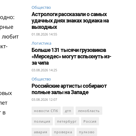
Общество
Астрологи рассказали о самых
 одно:
удачных днях знаках зодиака на
урные
выходных
01.08.2026 14:55
и любит
Логистика
кт-
Больше 131 тысячи грузовиков
«Мерседес» могут вспыхнуть из-
за чипа
03.08.2026 14:25
Общество
Российские артисты собирают
полные залы на Западе
овых
03.08.2026 12:07
лет
новости СПб
дтп
ленобласть
 в
полиция
петербург
Россия
авария
проверка
пулково