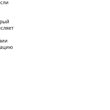
если
орый
исляет
я
вии
сацию