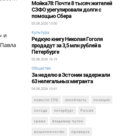
Мойка78: Почти 8 тысяч жителей
СЗФО урегулировали долги с
помощью Сбера
05.08.2026 13:00
Культура
» и
Редкую книгу Николая Гоголя
 Павла
продадут за 3,5 млн рублей в
Петербурге
05.08.2026 16:19
Общество
За неделю в Эстонии задержали
63 нелегальных мигранта
04.08.2026 10:41
новости СПб
ленобласть
полиция
погода
петербург
Россия
кража
владимир путин
мошенничество
проверка