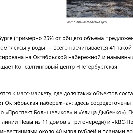
Фото предоставлено ЦРП
ербурге (примерно 25% от общего объема предложе
омплексы у воды — всего насчитывается 41 такой 
сирована на Октябрьской набережной и намывны
бщает Консалтинговый центр «Петербургская
ся к масс-маркету, где доля таких объектов сост
ет Октябрьская набережная: здесь сосредоточены
тро «Проспект Большевиков» и «Улица Дыбенко»), Г
 линии Невы из 11 домов в три очереди) и «КВС-Н
 инвестициями около 40 млрд рублей и планами во