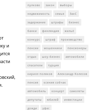
пулково
закон
выборы
недвижимость
семья
ЗакС
задержание
штрафы
бизнес
банки
финляндия
жильё
ют
конкурс
штраф
производство
ку и
пенсии
мошенники
пенсионеры
дится
отдых
шоу-бизнес
автомобили
части
спасатели
турция
кирилл поляков
Александр Колесов
овский,
пенсия
ксения собчак
я.
автомобиль
концерт
самолеты
депутаты
юбилей
инвестиции
дожди
уфас