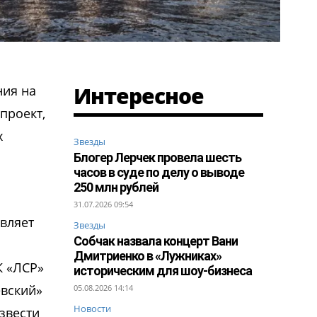
Интересное
ния на
проект,
х
Звезды
Блогер Лерчек провела шесть
часов в суде по делу о выводе
250 млн рублей
31.07.2026 09:54
авляет
Звезды
Собчак назвала концерт Вани
Дмитриенко в «Лужниках»
К «ЛСР»
историческим для шоу-бизнеса
евский»
05.08.2026 14:14
Новости
звести