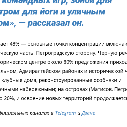
командных игр, зоной для
тром для йоги и уличным
ом»,
— рассказал он.
игает 48% — основные точки концентрации включа
ческую часть, Петроградскую сторону, Черную реч
сторическом центре около 80% предложения прихо
ральном, Адмиралтейском районах и исторической 
ы клубные дома, реконструированные особняки и
очными набережными; на островах (Матисов, Петр
ло 20%, и освоение новых территорий продолжаетс
фициальных каналах в
Telegram
и
Дзене