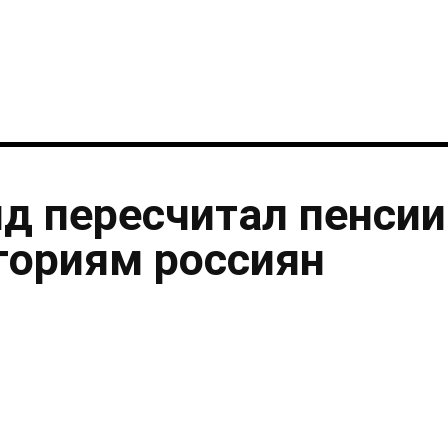
i
нд пересчитал пенсии
гориям россиян