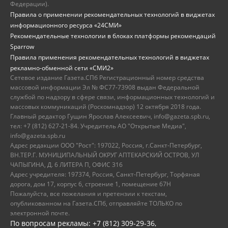
Федерации).
Правила о применении рекомендательных технологий в виджетах
информационного ресурса «24СМИ»
Рекомендательные технологии в блоках платформы рекомендаций
Sparrow
Правила применения рекомендательных технологий в виджетах
рекламно-обменной сети «СМИ2»
Сетевое издание Газета.СПб Регистрационный номер средства
массовой информации Эл № ФС77-73908 выдан Федеральной
службой по надзору в сфере связи, информационных технологий и
массовых коммуникаций (Роскомнадзор) 12 октября 2018 года.
Главный редактор Гущин Ярослав Алексеевич, info@gazeta.spb.ru,
тел: +7 (812) 627-21-84. Учредитель АО "Открытые Медиа",
info@gazeta.spb.ru
Адрес редакции ООО "Рост": 197022, Россия, г.Санкт-Петербург,
ВН.ТЕР.Г. МУНИЦИПАЛЬНЫЙ ОКРУГ АПТЕКАРСКИЙ ОСТРОВ, УЛ
ЧАПЫГИНА, Д. 6 ЛИТЕРА П, ОФИС 316
Адрес учредителя: 197374, Россия, Санкт-Петербург, Торфяная
дорога, дом 17, корпус 6, строение 1, помещение 67Н
Пожалуйста, все пожелания и претензии к текстам,
опубликованном на Газета.СПб, отправляйте ТОЛЬКО по
электронной почте.
По вопросам рекламы: +7 (812) 309-29-36,