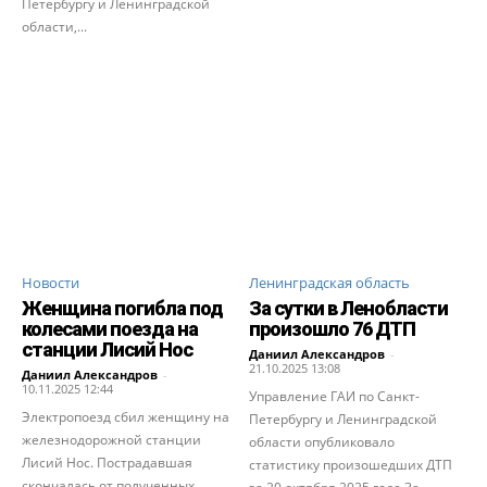
Петербургу и Ленинградской
области,...
Новости
Ленинградская область
Женщина погибла под
За сутки в Ленобласти
колесами поезда на
произошло 76 ДТП
станции Лисий Нос
Даниил Александров
-
21.10.2025 13:08
Даниил Александров
-
10.11.2025 12:44
Управление ГАИ по Санкт-
Электропоезд сбил женщину на
Петербургу и Ленинградской
железнодорожной станции
области опубликовало
Лисий Нос. Пострадавшая
статистику произошедших ДТП
скончалась от полученных