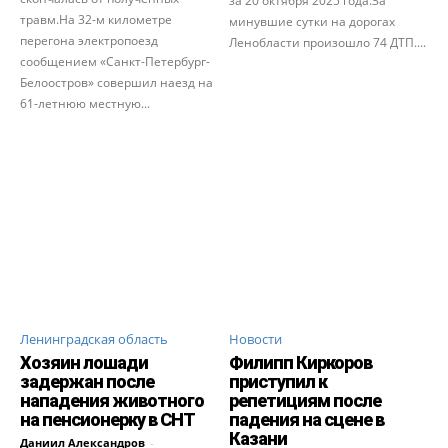
за 20 октября 2025 года.За
травм.На 32-м километре
минувшие сутки на дорогах
перегона электропоезд
Ленобласти произошло 74 ДТП....
сообщением «Санкт-Петербург-
Белоостров» совершил наезд на
61-летнюю местную...
Ленинградская область
Новости
Хозяин лошади
Филипп Киркоров
задержан после
приступил к
нападения животного
репетициям после
на пенсионерку в СНТ
падения на сцене в
Казани
Даниил Александров
-