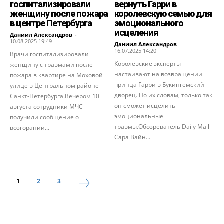
госпитализировали
вернуть Гарри в
женщину после пожара
королевскую семью для
в центре Петербурга
эмоционального
исцеления
Даниил Александров
-
10.08.2025 19:49
Даниил Александров
-
16.07.2025 14:20
Врачи госпитализировали
Королевские эксперты
женщину с травмами после
настаивают на возвращении
пожара в квартире на Моховой
принца Гарри в Букингемский
улице в Центральном районе
дворец. По их словам, только так
Санкт-Петербурга.Вечером 10
он сможет исцелить
августа сотрудники МЧС
эмоциональные
получили сообщение о
травмы.Обозреватель Daily Mail
возгорании...
Сара Вайн...
1
2
3