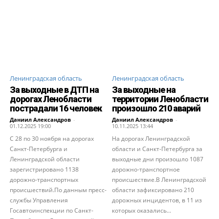
Ленинградская область
Ленинградская область
За выходные в ДТП на
За выходные на
дорогах Ленобласти
территории Ленобласти
пострадали 16 человек
произошло 210 аварий
Даниил Александров
-
Даниил Александров
-
01.12.2025 19:00
10.11.2025 13:44
С 28 по 30 ноября на дорогах
На дорогах Ленинградской
Санкт-Петербурга и
области и Санкт-Петербурга за
Ленинградской области
выходные дни произошло 1087
зарегистрировано 1138
дорожно-транспортное
дорожно-транспортных
происшествие.В Ленинградской
происшествий.По данным пресс-
области зафиксировано 210
службы Управления
дорожных инцидентов, в 11 из
Госавтоинспекции по Санкт-
которых оказались...