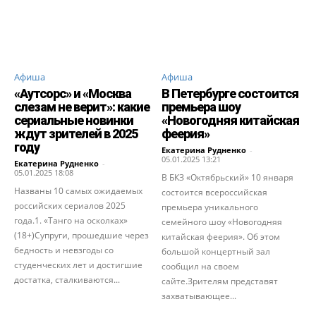
Афиша
Афиша
«Аутсорс» и «Москва
В Петербурге состоится
слезам не верит»: какие
премьера шоу
сериальные новинки
«Новогодняя китайская
ждут зрителей в 2025
феерия»
году
Екатерина Рудненко
-
05.01.2025 13:21
Екатерина Рудненко
-
05.01.2025 18:08
В БКЗ «Октябрьский» 10 января
Названы 10 самых ожидаемых
состоится всероссийская
российских сериалов 2025
премьера уникального
года.1. «Танго на осколках»
семейного шоу «Новогодняя
(18+)Супруги, прошедшие через
китайская феерия». Об этом
бедность и невзгоды со
большой концертный зал
студенческих лет и достигшие
сообщил на своем
достатка, сталкиваются...
сайте.Зрителям представят
захватывающее...