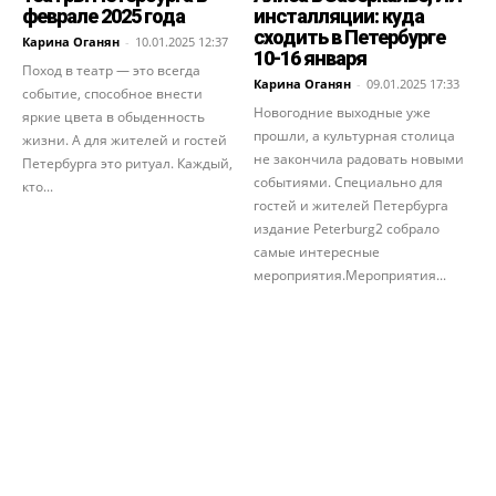
феврале 2025 года
инсталляции: куда
сходить в Петербурге
Карина Оганян
-
10.01.2025 12:37
10-16 января
Поход в театр — это всегда
Карина Оганян
-
09.01.2025 17:33
событие, способное внести
Новогодние выходные уже
яркие цвета в обыденность
прошли, а культурная столица
жизни. А для жителей и гостей
не закончила радовать новыми
Петербурга это ритуал. Каждый,
событиями. Специально для
кто...
гостей и жителей Петербурга
издание Peterburg2 собрало
самые интересные
мероприятия.Мероприятия...