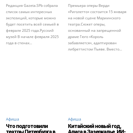
Редакция Gazeta.SPb собрала
Премьера оперы Верди
список самых интересных
«Риголетто» состоится 15 января
экспозиций, которые можно
на новой сцене Мариинского
будет посетить всей семьей в
театра.Сюжет оперы,
феврале 2025 года.Русский
основанный на запрещенной
музей В начале февраля 2025
драме Гюго «Король
года в стенах...
забавляется», адаптирован
либреттистом Пьяве. Вместо...
Афиша
Афиша
Что подготовили
Китайский новый год,
театры Петербурга в
Алиса в Зазеркалье, ИИ-