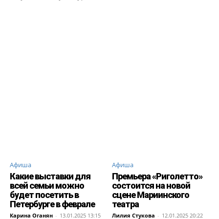
ALLNW
NEVSKIYPRO
АВАРИЙНЫЙ
АЛЫЕ ПАРУСА
АНОНСЫ
Афиша
Афиша
Какие выставки для
Премьера «Риголетто»
всей семьи можно
состоится на новой
будет посетить в
сцене Мариинского
Петербурге в феврале
театра
Карина Оганян
-
13.01.2025 13:15
Лилия Стукова
-
12.01.2025 20:22