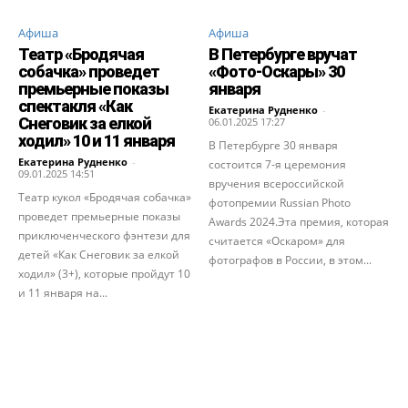
Афиша
Афиша
Театр «Бродячая
В Петербурге вручат
собачка» проведет
«Фото-Оскары» 30
премьерные показы
января
спектакля «Как
Екатерина Рудненко
-
Снеговик за елкой
06.01.2025 17:27
ходил» 10 и 11 января
В Петербурге 30 января
Екатерина Рудненко
-
состоится 7-я церемония
09.01.2025 14:51
вручения всероссийской
Театр кукол «Бродячая собачка»
фотопремии Russian Photo
проведет премьерные показы
Awards 2024.Эта премия, которая
приключенческого фэнтези для
считается «Оскаром» для
детей «Как Снеговик за елкой
фотографов в России, в этом...
ходил» (3+), которые пройдут 10
и 11 января на...