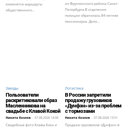
из Фрунзенского района Санкт-
изменятся маршруты
Петербурга.В отделение
общественного...
полиции обратилась 84-летняя
пенсионерка. Дело...
Звезды
Логистика
Пользователи
В России запретили
раскритиковали образ
продажу грузовиков
Масленникова на
«Дунфэн» из-за проблем
свадьбе с Клавой Кокой
с тормозами
Никита Козлов
-
07.08.2026 14:00
Никита Козлов
-
07.08.2026 13:51
Свадебные фото Клавы Коки и
Продажа грузовиков «Дунфэн» в