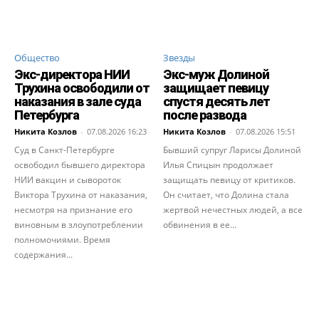
Общество
Звезды
Экс-директора НИИ
Экс-муж Долиной
Трухина освободили от
защищает певицу
наказания в зале суда
спустя десять лет
Петербурга
после развода
Никита Козлов
-
07.08.2026 16:23
Никита Козлов
-
07.08.2026 15:51
Суд в Санкт-Петербурге
Бывший супруг Ларисы Долиной
освободил бывшего директора
Илья Спицын продолжает
НИИ вакцин и сывороток
защищать певицу от критиков.
Виктора Трухина от наказания,
Он считает, что Долина стала
несмотря на признание его
жертвой нечестных людей, а все
виновным в злоупотреблении
обвинения в ее...
полномочиями. Время
содержания...