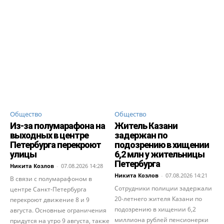
Общество
Общество
Из-за полумарафона на
Житель Казани
выходных в центре
задержан по
Петербурга перекроют
подозрению в хищении
улицы
6,2 млн у жительницы
Петербурга
Никита Козлов
-
07.08.2026 14:28
Никита Козлов
-
07.08.2026 14:21
В связи с полумарафоном в
Сотрудники полиции задержали
центре Санкт-Петербурга
20-летнего жителя Казани по
перекроют движение 8 и 9
подозрению в хищении 6,2
августа. Основные ограничения
миллиона рублей пенсионерки
придутся на утро 9 августа, также