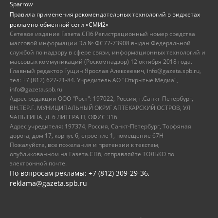
Sparrow
Правила применения рекомендательных технологий в виджетах
рекламно-обменной сети «СМИ2»
Сетевое издание Газета.СПб Регистрационный номер средства
массовой информации Эл № ФС77-73908 выдан Федеральной
службой по надзору в сфере связи, информационных технологий и
массовых коммуникаций (Роскомнадзор) 12 октября 2018 года.
Главный редактор Гущин Ярослав Алексеевич, info@gazeta.spb.ru,
тел: +7 (812) 627-21-84. Учредитель АО "Открытые Медиа",
info@gazeta.spb.ru
Адрес редакции ООО "Рост": 197022, Россия, г.Санкт-Петербург,
ВН.ТЕР.Г. МУНИЦИПАЛЬНЫЙ ОКРУГ АПТЕКАРСКИЙ ОСТРОВ, УЛ
ЧАПЫГИНА, Д. 6 ЛИТЕРА П, ОФИС 316
Адрес учредителя: 197374, Россия, Санкт-Петербург, Торфяная
дорога, дом 17, корпус 6, строение 1, помещение 67Н
Пожалуйста, все пожелания и претензии к текстам,
опубликованном на Газета.СПб, отправляйте ТОЛЬКО по
электронной почте.
По вопросам рекламы: +7 (812) 309-29-36,
reklama@gazeta.spb.ru