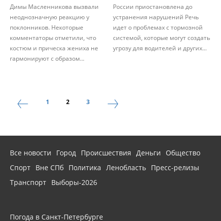
Димы Масленникова вызвали
России приостановлена до
неоднозначную реакцию у
устранения нарушений Речь
поклонников. Некоторые
идет о проблемах с тормозной
комментаторы отметили, что
системой, которые могут создать
костюм и прическа жениха не
угрозу для водителей и других...
гармонируют с образом...
1
2
3
Все новости
Город
Происшествия
Деньги
Общество
Спорт
Вне СПб
Политика
Ленобласть
Пресс-релизы
Транспорт
Выборы-2026
Погода в Санкт-Петербурге