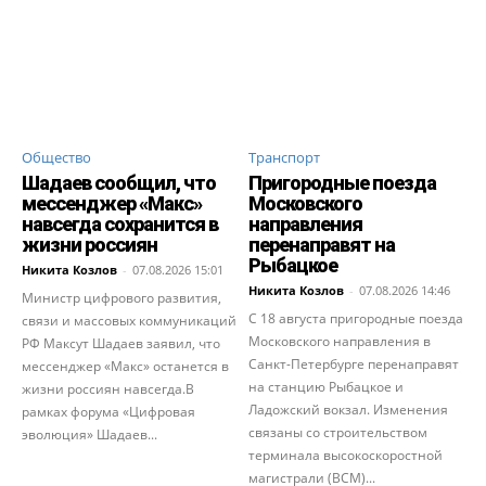
Общество
Транспорт
Шадаев сообщил, что
Пригородные поезда
мессенджер «Макс»
Московского
навсегда сохранится в
направления
жизни россиян
перенаправят на
Рыбацкое
Никита Козлов
-
07.08.2026 15:01
Никита Козлов
-
07.08.2026 14:46
Министр цифрового развития,
С 18 августа пригородные поезда
связи и массовых коммуникаций
Московского направления в
РФ Максут Шадаев заявил, что
Санкт-Петербурге перенаправят
мессенджер «Макс» останется в
на станцию Рыбацкое и
жизни россиян навсегда.В
Ладожский вокзал. Изменения
рамках форума «Цифровая
связаны со строительством
эволюция» Шадаев...
терминала высокоскоростной
магистрали (ВСМ)...