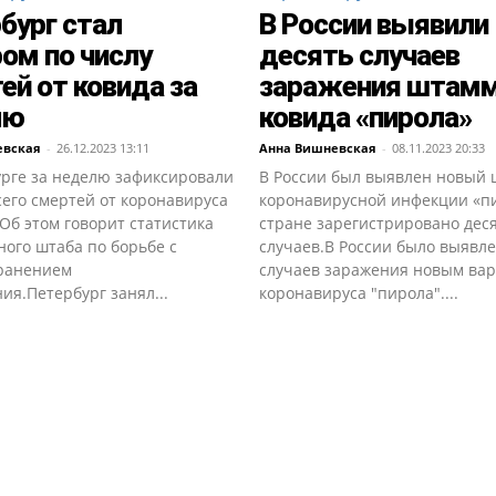
бург стал
В России выявили
ом по числу
десять случаев
ей от ковида за
заражения штам
лю
ковида «пирола»
евская
-
26.12.2023 13:11
Анна Вишневская
-
08.11.2023 20:33
урге за неделю зафиксировали
В России был выявлен новый
его смертей от коронавируса
коронавирусной инфекции «пи
 Об этом говорит статистика
стране зарегистрировано дес
ого штаба по борьбе с
случаев.В России было выявле
ранением
случаев заражения новым ва
ия.Петербург занял...
коронавируса "пирола"....