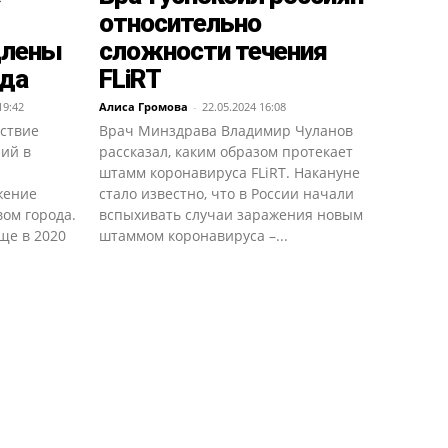
относительно
длены
сложности течения
ода
FLiRT
19:42
Алиса Громова
-
22.05.2024 16:08
йствие
Врач Минздрава Владимир Чуланов
ий в
рассказал, каким образом протекает
штамм коронавируса FLiRT. Накануне
жение
стало известно, что в России начали
ом города.
вспыхивать случаи заражения новым
ще в 2020
штаммом коронавируса –...