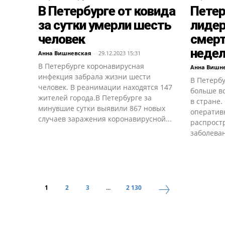
В Петербурге от ковида
Петер
за сутки умерли шесть
лидер
человек
смерт
неде
Анна Вишневская
-
29.12.2023 15:31
В Петербурге коронавирусная
Анна Вишн
инфекция забрала жизни шести
В Петерб
человек. В реанимации находятся 147
больше вс
жителей города.В Петербурге за
в стране.
минувшие сутки выявили 867 новых
оперативн
случаев заражения коронавирусной...
распрост
заболеван
1
2
3
...
2 130