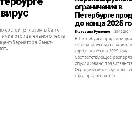
тербурге
ограничения в
авирус
Петербурге про
до конца 2025 г
 состоится летом в Санкт-
Екатерина Рудненко
-
28.12.2024 
личие отрицательного теста
В Петербурге продлили де
ице-губернатора Санкт-
коронавирусных ограничен
т...
городе до конца 2025 года.
Соответствующее распоря
опубликовано правительств
Ограничения, введенные е
году, продлеваются...