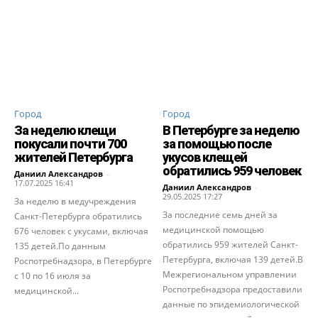
Город
Город
За неделю клещи
В Петербурге за неделю
покусали почти 700
за помощью после
жителей Петербурга
укусов клещей
обратились 959 человек
Даниил Александров
-
17.07.2025 16:41
Даниил Александров
-
29.05.2025 17:27
За неделю в медучреждения
За последние семь дней за
Санкт-Петербурга обратились
медицинской помощью
676 человек с укусами, включая
обратились 959 жителей Санкт-
135 детей.По данным
Петербурга, включая 139 детей.В
Роспотребнадзора, в Петербурге
Межрегиональном управлении
с 10 по 16 июля за
Роспотребнадзора предоставили
медицинской...
данные по эпидемиологической