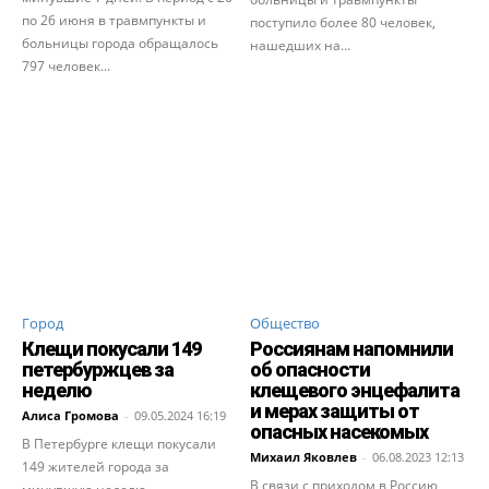
по 26 июня в травмпункты и
поступило более 80 человек,
больницы города обращалось
нашедших на...
797 человек...
Город
Общество
Клещи покусали 149
Россиянам напомнили
петербуржцев за
об опасности
неделю
клещевого энцефалита
и мерах защиты от
Алиса Громова
-
09.05.2024 16:19
опасных насекомых
В Петербурге клещи покусали
Михаил Яковлев
-
06.08.2023 12:13
149 жителей города за
В связи с приходом в Россию