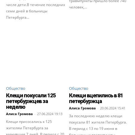
травмпункты пришло более 740
числе дети.В течение последних
человек,...
семи дней в больницы
Петербурга...
Общество
Общество
Клещи покусали 125
Клещи вцепились в 81
петербуржцев за
петербуржца
неделю
Алиса Громова
-
20.06.2024 15:41
Алиса Громова
-
27.06.2024 19:13
За последнюю неделю клещи
Клещи присосались к 125
покусали 81 жителя Петербурга.
жителям Петербурга за
В период с 13 по 19 июня в
минувшие 7 дней. В период с 20
больницы и травмпункты