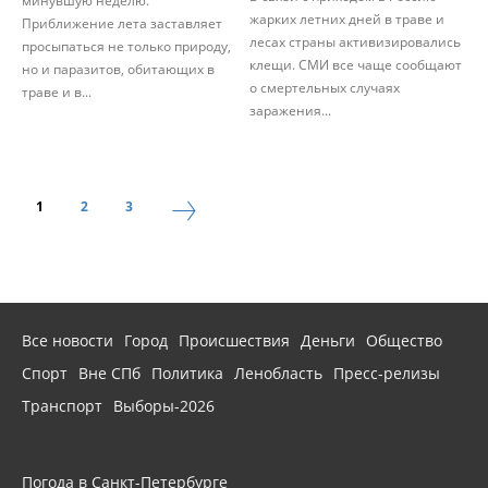
минувшую неделю.
жарких летних дней в траве и
Приближение лета заставляет
лесах страны активизировались
просыпаться не только природу,
клещи. СМИ все чаще сообщают
но и паразитов, обитающих в
о смертельных случаях
траве и в...
заражения...
1
2
3
Все новости
Город
Происшествия
Деньги
Общество
Спорт
Вне СПб
Политика
Ленобласть
Пресс-релизы
Транспорт
Выборы-2026
Погода в Санкт-Петербурге