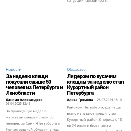
ситуации, связанной с...
Новости
Общество
За неделю клещи
Лидером по кусачим
покусали свыше 50
клещам за неделю стал
человек из Петербурга и
Курортный район
Ленобласти
Петербурга
Даниил Александров
-
Алиса Громова
-
25.07.2024 18:10
03.04.2025 12:43
Районом Петербурга, где чаще
За прошедшую неделю
всего нападают клещи, стал
жертвами клещей стали 50
Курортный район.В период с 18
человек из Санкт-Петербурга и
по 24 июля в больницы и
Ленинградской области, в том