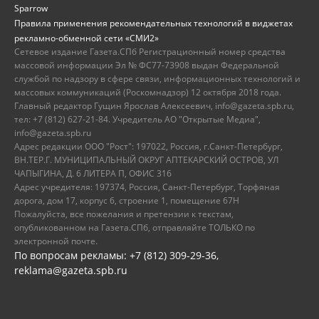
Sparrow
Правила применения рекомендательных технологий в виджетах
рекламно-обменной сети «СМИ2»
Сетевое издание Газета.СПб Регистрационный номер средства
массовой информации Эл № ФС77-73908 выдан Федеральной
службой по надзору в сфере связи, информационных технологий и
массовых коммуникаций (Роскомнадзор) 12 октября 2018 года.
Главный редактор Гущин Ярослав Алексеевич, info@gazeta.spb.ru,
тел: +7 (812) 627-21-84. Учредитель АО "Открытые Медиа",
info@gazeta.spb.ru
Адрес редакции ООО "Рост": 197022, Россия, г.Санкт-Петербург,
ВН.ТЕР.Г. МУНИЦИПАЛЬНЫЙ ОКРУГ АПТЕКАРСКИЙ ОСТРОВ, УЛ
ЧАПЫГИНА, Д. 6 ЛИТЕРА П, ОФИС 316
Адрес учредителя: 197374, Россия, Санкт-Петербург, Торфяная
дорога, дом 17, корпус 6, строение 1, помещение 67Н
Пожалуйста, все пожелания и претензии к текстам,
опубликованном на Газета.СПб, отправляйте ТОЛЬКО по
электронной почте.
По вопросам рекламы: +7 (812) 309-29-36,
reklama@gazeta.spb.ru