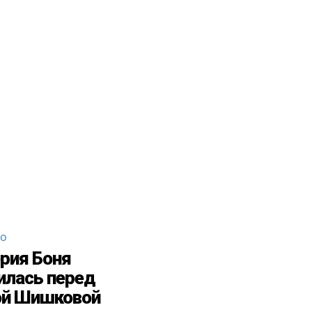
во
рия Боня
илась перед
ой Шишковой