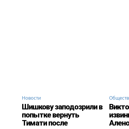
Новости
Общест
Шишкову заподозрили в
Викто
попытке вернуть
извин
Тимати после
Ален