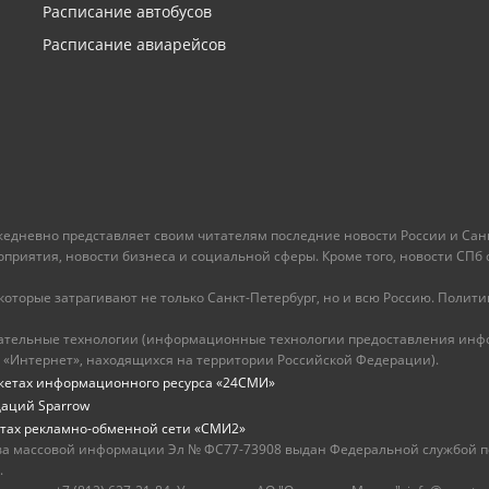
Расписание автобусов
Расписание авиарейсов
ежедневно представляет своим читателям последние новости России и Санк
иятия, новости бизнеса и социальной сферы. Кроме того, новости СПб сег
оторые затрагивают не только Санкт-Петербург, но и всю Россию. Политика
ательные технологии (информационные технологии предоставления инфо
 «Интернет», находящихся на территории Российской Федерации).
жетах информационного ресурса «24СМИ»
даций Sparrow
тах рекламно-обменной сети «СМИ2»
ва массовой информации Эл № ФС77-73908 выдан Федеральной службой по
.