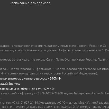
Расписание авиарейсов
ежедневно представляет своим читателям последние новости России и Санк
иятия, новости бизнеса и социальной сферы. Кроме того, новости СПб сег
оторые затрагивают не только Санкт-Петербург, но и всю Россию. Политика
ательные технологии (информационные технологии предоставления инфо
 «Интернет», находящихся на территории Российской Федерации).
жетах информационного ресурса «24СМИ»
даций Sparrow
тах рекламно-обменной сети «СМИ2»
ва массовой информации Эл № ФС77-73908 выдан Федеральной службой по
.
u, тел: +7 (812) 627-21-84. Учредитель АО "Открытые Медиа", info@gazeta.
бург, ВН.ТЕР.Г. МУНИЦИПАЛЬНЫЙ ОКРУГ АПТЕКАРСКИЙ ОСТРОВ, УЛ ЧАПЫГИНА,