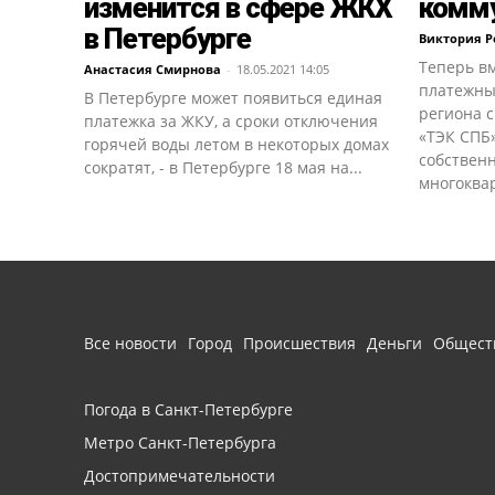
изменится в сфере ЖКХ
комму
в Петербурге
Виктория 
Теперь в
Анастасия Смирнова
-
18.05.2021 14:05
платежны
В Петербурге может появиться единая
региона с
платежка за ЖКУ, а сроки отключения
«ТЭК СПБ»
горячей воды летом в некоторых домах
собствен
сократят, - в Петербурге 18 мая на...
многоквар
Все новости
Город
Происшествия
Деньги
Общест
Погода в Санкт-Петербурге
Метро Санкт-Петербурга
Достопримечательности