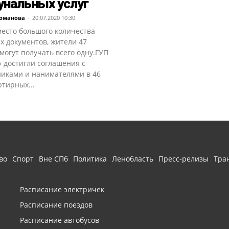
нальных услуг
Романова
-
20.07.2020 10:30
место большого количества
х документов, жители 47
могут получать всего одну.ГУП
 достигли соглашения с
никами и нанимателями в 46
тирных...
во
Спорт
Вне СПб
Политика
Ленобласть
Пресс-релизы
Тра
Расписание электричек
Расписание поездов
Расписание автобусов