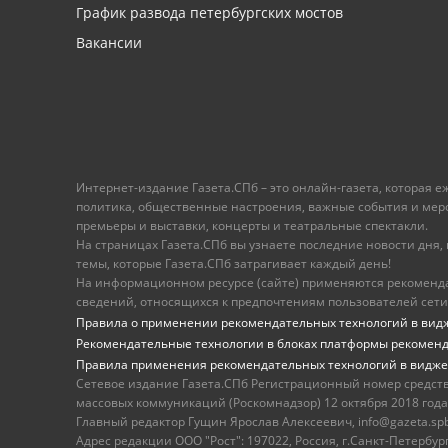
График развода петербургских мостов
Вакансии
Интернет-издание Газета.СПб – это онлайн-газета, которая 
политика, общественные настроения, важные события и меропр
премьеры и выставки, концерты и театральные спектакли.
На страницах Газета.СПб вы узнаете последние новости дня, к
темы, которые Газета.СПб затрагивает каждый день!
На информационном ресурсе (сайте) применяются рекоменд
сведений, относящихся к предпочтениям пользователей сети
Правила о применении рекомендательных технологий в вид
Рекомендательные технологии в блоках платформы рекомен
Правила применения рекомендательных технологий в видже
Сетевое издание Газета.СПб Регистрационный номер средст
массовых коммуникаций (Роскомнадзор) 12 октября 2018 года
Главный редактор Гущин Ярослав Алексеевич, info@gazeta.spb.r
Адрес редакции ООО "Рост": 197022, Россия, г.Санкт-Петер