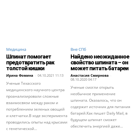
Медицина
Вне СПб
Шпинат помогает
Найдено неожиданное
предотвратить рак
свойство шпината – он
толстой кишки
может питать батареи
Ирина Фомина
-
04.10.2021 11:13
Анастасия Смирнова
-
08.10.2020 04:17
Ученые Техасского
Ученые смогли открыть
медицинского научного центра
необычное применение
проанализировали сложные
шпината. Оказалось, что он
взаимосвязи между раком и
содержит источник для питания
потреблением зеленых овощей
батарей.Как пишет Daily Mail, в
и клетчатки.В ходе эксперимента
будущем шпинат сможет
проводились опыты над крысами
обеспечить энергией даже...
с генетической...