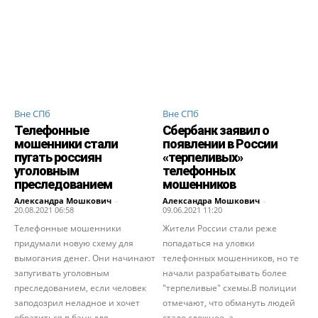
Вне СПб
Вне СПб
Телефонные
Сбербанк заявил о
мошенники стали
появлении в России
пугать россиян
«терпеливых»
уголовным
телефонных
преследованием
мошенников
Александра Мошкович
-
Александра Мошкович
-
20.08.2021 06:58
09.06.2021 11:20
Телефонные мошенники
Жители России стали реже
придумали новую схему для
попадаться на уловки
вымогания денег. Они начинают
телефонных мошенников, но те
запугивать уголовным
начали разрабатывать более
преследованием, если человек
"терпеливые" схемы.В полиции
заподозрил неладное и хочет
отмечают, что обмануть людей
обратиться в банк для
стало сложнее, а...