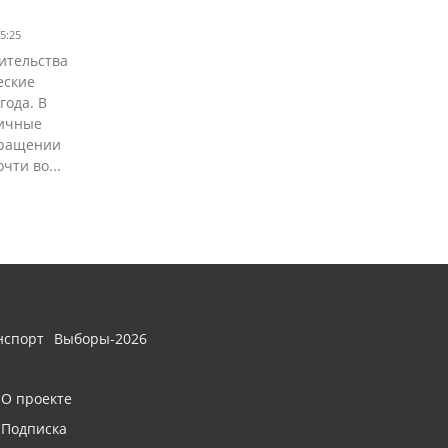
5:25
ительства
еские
года. В
тичные
вращении
ти во...
нспорт
Выборы-2026
О проекте
Подписка