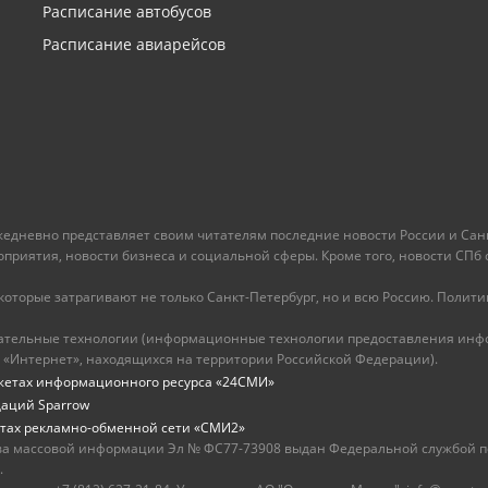
Расписание автобусов
Расписание авиарейсов
ежедневно представляет своим читателям последние новости России и Санк
иятия, новости бизнеса и социальной сферы. Кроме того, новости СПб сег
оторые затрагивают не только Санкт-Петербург, но и всю Россию. Политика
ательные технологии (информационные технологии предоставления инфо
 «Интернет», находящихся на территории Российской Федерации).
жетах информационного ресурса «24СМИ»
даций Sparrow
тах рекламно-обменной сети «СМИ2»
ва массовой информации Эл № ФС77-73908 выдан Федеральной службой по
.