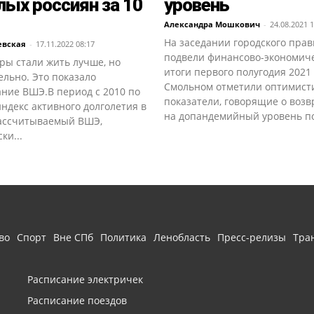
ых россиян за 10
уровень
Александра Мошкович
-
24.08.2021 1
На заседании городского прав
евская
-
17.11.2022 08:17
подвели финансово-экономич
ры стали жить лучше, но
итоги первого полугодия 2021 
льно. Это показало
Смольном отметили оптимис
ание ВШЭ.В период с 2010 по
показатели, говорящие о воз
индекс активного долголетия в
на допандемийный уровень поч
рассчитываемый ВШЭ,
ки...
во
Спорт
Вне СПб
Политика
Ленобласть
Пресс-релизы
Тра
Расписание электричек
Расписание поездов