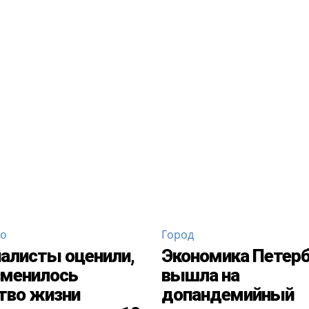
во
Город
алисты оценили,
Экономика Петерб
зменилось
вышла на
тво жизни
допандемийный