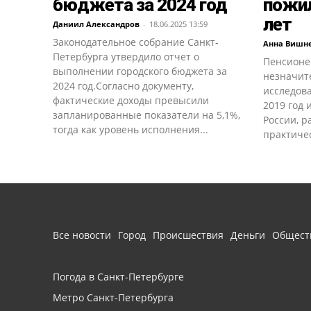
бюджета за 2024 год
пожил
лет
Даниил Александров
-
18.06.2025 13:59
Законодательное собрание Санкт-
Анна Вишн
Петербурга утвердило отчет о
Пенсионе
выполнении городского бюджета за
незначите
2024 год.Согласно документу,
исследов
фактические доходы превысили
2019 год 
запланированные показатели на 5,1%,
России, 
тогда как уровень исполнения...
практичес
Все новости
Город
Происшествия
Деньги
Общест
Погода в Санкт-Петербурге
Метро Санкт-Петербурга