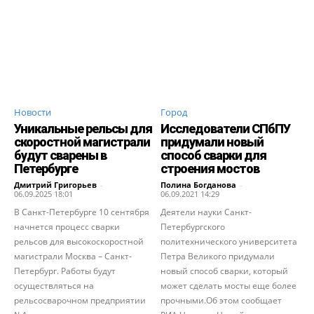
Новости
Город
Уникальные рельсы для
Исследователи СПбПУ
скоростной магистрали
придумали новый
будут сварены в
способ сварки для
Петербурге
строения мостов
Дмитрий Григорьев
-
Полина Богданова
-
06.09.2025 18:01
06.09.2021 14:29
В Санкт-Петербурге 10 сентября
Деятели науки Санкт-
начнется процесс сварки
Петербургского
рельсов для высокоскоростной
политехнического университета
магистрали Москва – Санкт-
Петра Великого придумали
Петербург. Работы будут
новый способ сварки, который
осуществляться на
может сделать мосты еще более
рельсосварочном предприятии
прочными.Об этом сообщает