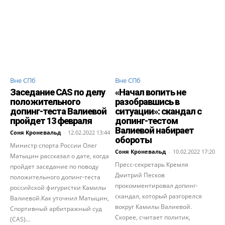
Вне СПб
Вне СПб
Заседание CAS по делу
«Начал вопить не
положительного
разобравшись в
допинг-теста Валиевой
ситуации»: скандал с
пройдет 13 февраля
допинг-тестом
Валиевой набирает
Соня Кроневальд
-
12.02.2022 13:44
обороты
Министр спорта России Олег
Соня Кроневальд
-
10.02.2022 17:20
Матыцин рассказал о дате, когда
Пресс-секретарь Кремля
пройдет заседание по поводу
Дмитрий Песков
положительного допинг-теста
прокомментировал допинг-
российской фигуристки Камилы
скандал, который разгорелся
Валиевой.Как уточнил Матыцин,
вокруг Камилы Валиевой.
Спортивный арбитражный суд
Скорее, считает политик,
(CAS)...