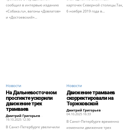
сообщил в интервью изданию
карточек Северной столицы.Так,
«Собака.ru», вагоны «Довлатов»
6 ноября 2019 года в...
и «Достоевский»...
Новости
Новости
На Дальневосточном
Движение трамваев
проспекте ускорили
скорректировали на
движение трех
Торжковской
трамваев
Дмитрий Григорьев
-
04.10.2025 16:33
Дмитрий Григорьев
-
19.10.2025 12:30
В Санкт-Петербурге временно
В Санкт-Петербурге увеличили
изменили движение трех