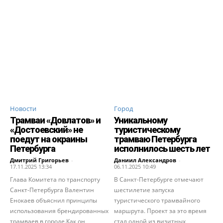
Новости
Город
Трамваи «Довлатов» и
Уникальному
«Достоевский» не
туристическому
поедут на окраины
трамваю Петербурга
Петербурга
исполнилось шесть лет
Дмитрий Григорьев
-
Даниил Александров
-
17.11.2025 13:34
06.11.2025 10:49
Глава Комитета по транспорту
В Санкт-Петербурге отмечают
Санкт-Петербурга Валентин
шестилетие запуска
Енокаев объяснил принципы
туристического трамвайного
использования брендированных
маршрута. Проект за это время
трамваев в городе.Как он
стал одной из визитных