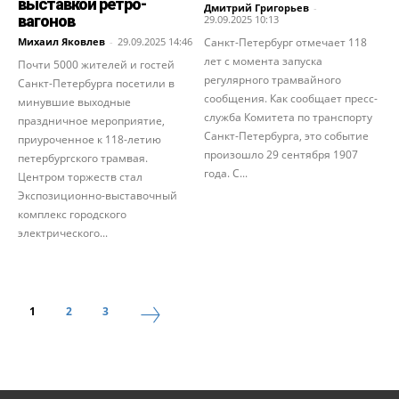
выставкой ретро-
Дмитрий Григорьев
-
вагонов
29.09.2025 10:13
Михаил Яковлев
-
29.09.2025 14:46
Санкт-Петербург отмечает 118
лет с момента запуска
Почти 5000 жителей и гостей
регулярного трамвайного
Санкт-Петербурга посетили в
сообщения. Как сообщает пресс-
минувшие выходные
служба Комитета по транспорту
праздничное мероприятие,
Санкт-Петербурга, это событие
приуроченное к 118-летию
произошло 29 сентября 1907
петербургского трамвая.
года. С...
Центром торжеств стал
Экспозиционно-выставочный
комплекс городского
электрического...
1
2
3