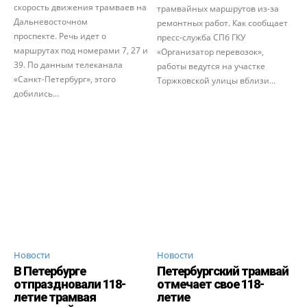
скорость движения трамваев на
трамвайных маршрутов из-за
Дальневосточном
ремонтных работ. Как сообщает
проспекте. Речь идет о
пресс-служба СПб ГКУ
маршрутах под номерами 7, 27 и
«Организатор перевозок»,
39. По данным телеканала
работы ведутся на участке
«Санкт-Петербург», этого
Торжковской улицы вблизи...
добились...
Новости
Новости
В Петербурге
Петербургский трамвай
отпраздновали 118-
отмечает свое 118-
летие трамвая
летие