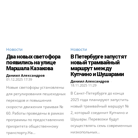
Новости
Новости
Два новых светофора
В Петербурге запустят
появились на улице
новый трамвайный
Маршала Казакова
маршрут между
Купчино и Шушарами
Даниил Александров
-
01.12.2025 17:39
Даниил Александров
-
18.11.2025 11:29
Новые светофоры установлены
В Санкт-Петербурге до конца
для регулирования пешеходных
2025 года планируют запустить
переходов и повышения
новый трамвайный маршрут №
скорости движения трамвая №
2, который соединит Купчино и
60. Работы проведены в рамках
Шушары. Перевозки будут
программы по предоставлению
осуществлять семь современных
приоритета общественному
низкопольных...
транспорту.На...