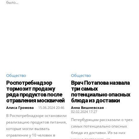
было...
Общество
Общество
Роспотребнадзор
Врач Потапова назвала
тормозит продажу
три самых
ряда продуктов после
потенциально опасных
отравления москвичей
блюда из доставки
Алиса Громова
-
15.06.2024 20:46
Анна Вишневская
-
02.02.2024 17:27
В Роспотребнадзоре остановили
Петербуржцам рассказали о трех
реализацию продуктов питания,
самых потенциально опасных
которые могли вызвать
блюда из доставки. Из-за них
отравление у 10 человек в