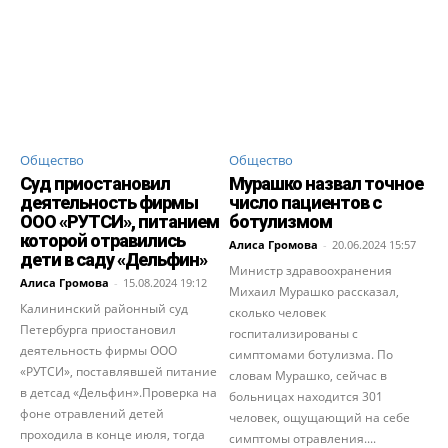
Общество
Общество
Суд приостановил
Мурашко назвал точное
деятельность фирмы
число пациентов с
ООО «РУТСИ», питанием
ботулизмом
которой отравились
Алиса Громова
-
20.06.2024 15:57
дети в саду «Дельфин»
Министр здравоохранения
Алиса Громова
-
15.08.2024 19:12
Михаил Мурашко рассказал,
Калининский районный суд
сколько человек
Петербурга приостановил
госпитализированы с
деятельность фирмы ООО
симптомами ботулизма. По
«РУТСИ», поставлявшей питание
словам Мурашко, сейчас в
в детсад «Дельфин».Проверка на
больницах находится 301
фоне отравлений детей
человек, ощущающий на себе
проходила в конце июля, тогда
симптомы отравления....