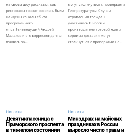
на своем шоу рассказал, как
могут столкнуться с проверками
рестораны травят россиян. Были
Генпрокуратуры. Случаи
найдены каналы сбыта
отравления граждан
просроченного
участились.В России
мяса.Телеведущий Андрей
производители готовой еды и
Малахов и его корреспонденты
сервисы доставки могут
взялись за...
столкнуться с проверками на...
Новости
Новости
Девятиклассница с
Минздрав: на майских
Приморского проспекта
праздниках в России
в тяжелом состоянии
выросло число травм и