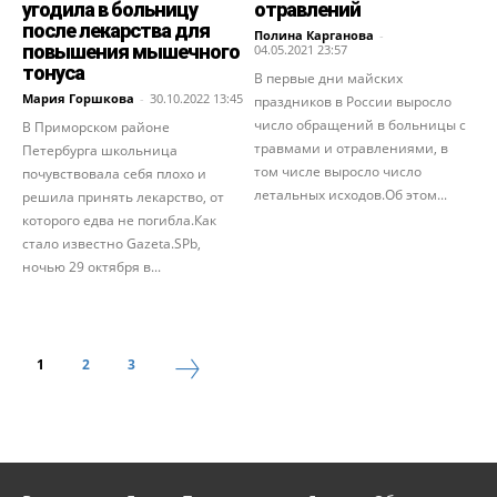
угодила в больницу
отравлений
после лекарства для
Полина Карганова
-
повышения мышечного
04.05.2021 23:57
тонуса
В первые дни майских
Мария Горшкова
-
30.10.2022 13:45
праздников в России выросло
число обращений в больницы с
В Приморском районе
травмами и отравлениями, в
Петербурга школьница
том числе выросло число
почувствовала себя плохо и
летальных исходов.Об этом...
решила принять лекарство, от
которого едва не погибла.Как
стало известно Gazeta.SPb,
ночью 29 октября в...
1
2
3