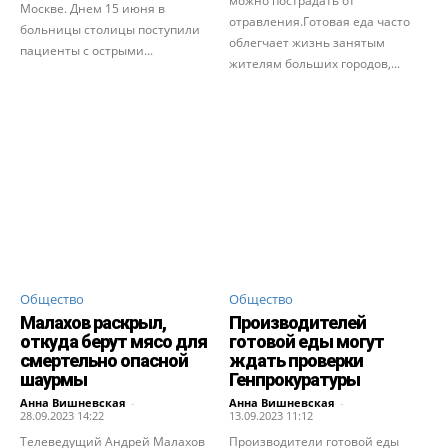
можно пострадать от
Москве. Днем 15 июня в
отравления.Готовая еда часто
больницы столицы поступили
облегчает жизнь занятым
пациенты с острыми...
жителям больших городов,...
Общество
Общество
Малахов раскрыл,
Производителей
откуда берут мясо для
готовой еды могут
смертельно опасной
ждать проверки
шаурмы
Генпрокуратуры
Анна Вишневская
-
Анна Вишневская
-
28.09.2023 14:22
13.09.2023 11:12
Телеведущий Андрей Малахов
Производители готовой еды