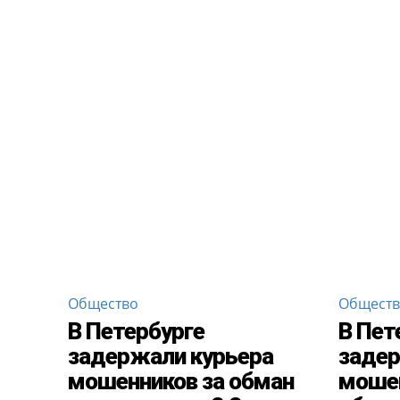
Общество
Общест
В Петербурге
В Пет
задержали курьера
заде
мошенников за обман
мошен