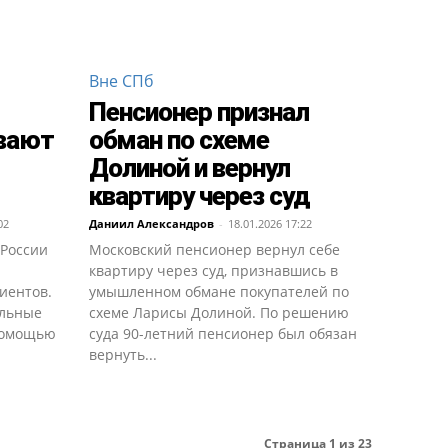
Вне СПб
Пенсионер признал
вают
обман по схеме
Долиной и вернул
квартиру через суд
02
Даниил Александров
-
18.01.2026 17:22
 России
Московский пенсионер вернул себе
квартиру через суд, признавшись в
иентов.
умышленном обмане покупателей по
ельные
схеме Ларисы Долиной. По решению
 помощью
суда 90-летний пенсионер был обязан
вернуть...
Страница 1 из 23