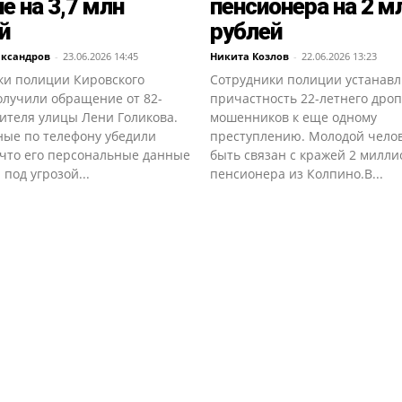
е на 3,7 млн
пенсионера на 2 м
й
рублей
ександров
-
23.06.2026 14:45
Никита Козлов
-
22.06.2026 13:23
ки полиции Кировского
Сотрудники полиции устанав
олучили обращение от 82-
причастность 22-летнего дро
ителя улицы Лени Голикова.
мошенников к еще одному
ные по телефону убедили
преступлению. Молодой чело
 что его персональные данные
быть связан с кражей 2 милли
 под угрозой...
пенсионера из Колпино.В...