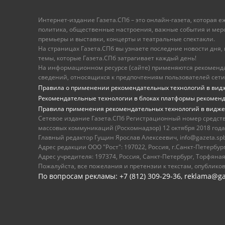
Интернет-издание Газета.СПб – это онлайн-газета, которая 
политика, общественные настроения, важные события и меропр
премьеры и выставки, концерты и театральные спектакли.
На страницах Газета.СПб вы узнаете последние новости дня, к
темы, которые Газета.СПб затрагивает каждый день!
На информационном ресурсе (сайте) применяются рекоменд
сведений, относящихся к предпочтениям пользователей сети
Правила о применении рекомендательных технологий в вид
Рекомендательные технологии в блоках платформы рекомен
Правила применения рекомендательных технологий в видже
Сетевое издание Газета.СПб Регистрационный номер средст
массовых коммуникаций (Роскомнадзор) 12 октября 2018 года
Главный редактор Гущин Ярослав Алексеевич, info@gazeta.spb.r
Адрес редакции ООО "Рост": 197022, Россия, г.Санкт-Петер
Адрес учредителя: 197374, Россия, Санкт-Петербург, Торфяная
Пожалуйста, все пожелания и претензии к текстам, опублико
По вопросам рекламы: +7 (812) 309-29-36,
reklama@ga