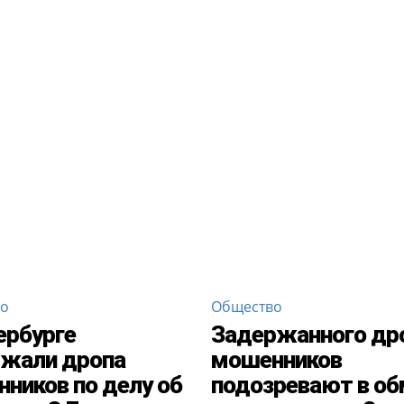
во
Общество
ербурге
Задержанного др
ржали дропа
мошенников
ников по делу об
подозревают в об