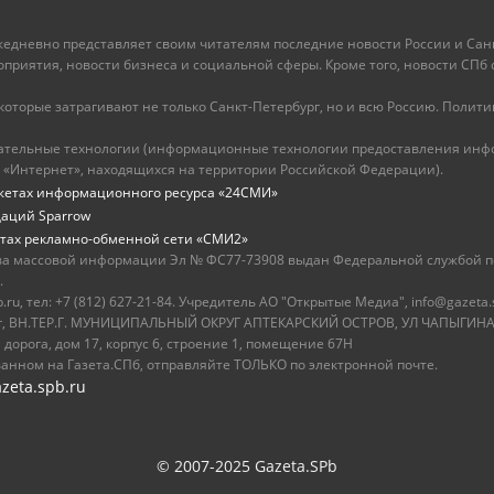
ежедневно представляет своим читателям последние новости России и Санк
иятия, новости бизнеса и социальной сферы. Кроме того, новости СПб сег
оторые затрагивают не только Санкт-Петербург, но и всю Россию. Политика
ательные технологии (информационные технологии предоставления инфо
 «Интернет», находящихся на территории Российской Федерации).
жетах информационного ресурса «24СМИ»
даций Sparrow
тах рекламно-обменной сети «СМИ2»
ва массовой информации Эл № ФС77-73908 выдан Федеральной службой по
.
u, тел: +7 (812) 627-21-84. Учредитель АО "Открытые Медиа", info@gazeta.
бург, ВН.ТЕР.Г. МУНИЦИПАЛЬНЫЙ ОКРУГ АПТЕКАРСКИЙ ОСТРОВ, УЛ ЧАПЫГИНА,
 дорога, дом 17, корпус 6, строение 1, помещение 67Н
ванном на Газета.СПб, отправляйте ТОЛЬКО по электронной почте.
zeta.spb.ru
© 2007-2025 Gazeta.SPb