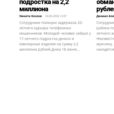
подростка на 2,2
обман
миллиона
рубле
Никита Козлов
-
24.06.2026 12:07
Даниил Ал
Сотрудники полиции задержала 20-
Сотрудни
летнего курьера телефонных
района п
мошенников. Молодой человек забрал у
летнего ж
17-летнего подростка деньги и
Неизвест
ювелирные изделия на сумму 2,2
мужчину,
миллиона рублей.Днем 18 июня...
находятся