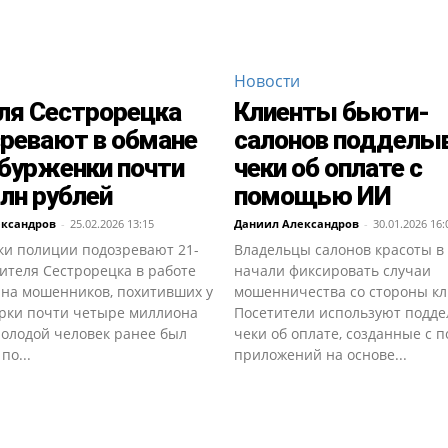
Новости
ля Сестрорецка
Клиенты бьюти-
ревают в обмане
салонов подделы
бурженки почти
чеки об оплате с
млн рублей
помощью ИИ
ександров
-
25.02.2026 13:15
Даниил Александров
-
30.01.2026 16:
ки полиции подозревают 21-
Владельцы салонов красоты в
ителя Сестрорецка в работе
начали фиксировать случаи
 на мошенников, похитивших у
мошенничества со стороны кл
рки почти четыре миллиона
Посетители используют подд
Молодой человек ранее был
чеки об оплате, созданные с
по...
приложений на основе...