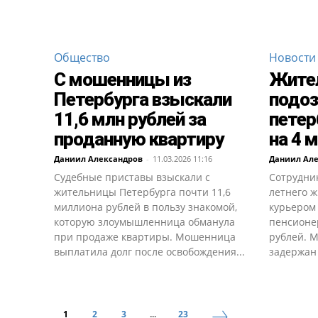
Общество
Новости
С мошенницы из
Жите
Петербурга взыскали
подоз
11,6 млн рублей за
петер
проданную квартиру
на 4 
Даниил Александров
-
11.03.2026 11:16
Даниил Ал
Судебные приставы взыскали с
Сотрудни
жительницы Петербурга почти 11,6
летнего ж
миллиона рублей в пользу знакомой,
курьером
которую злоумышленница обманула
пенсионе
при продаже квартиры. Мошенница
рублей. 
выплатила долг после освобождения...
задержан 
1
2
3
...
23