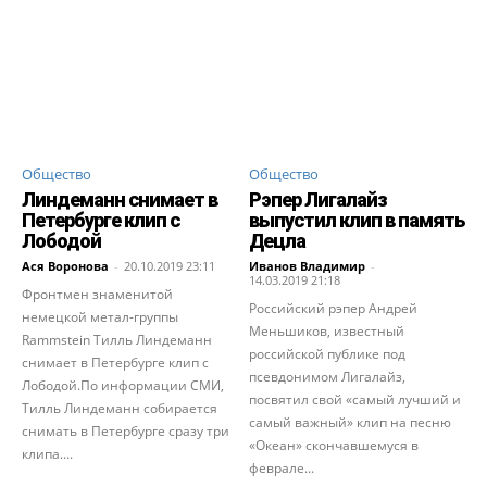
Общество
Общество
Линдеманн снимает в
Рэпер Лигалайз
Петербурге клип с
выпустил клип в память
Лободой
Децла
Ася Воронова
-
20.10.2019 23:11
Иванов Владимир
-
14.03.2019 21:18
Фронтмен знаменитой
Российский рэпер Андрей
немецкой метал-группы
Меньшиков, известный
Rammstein Тилль Линдеманн
российской публике под
снимает в Петербурге клип с
псевдонимом Лигалайз,
Лободой.По информации СМИ,
посвятил свой «самый лучший и
Тилль Линдеманн собирается
самый важный» клип на песню
снимать в Петербурге сразу три
«Океан» скончавшемуся в
клипа....
феврале...