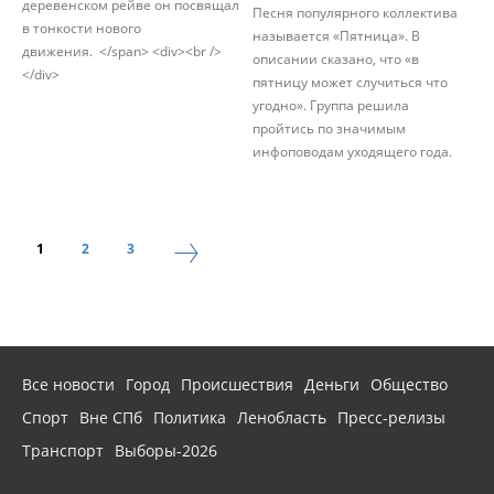
деревенском рейве он посвящал
Песня популярного коллектива
в тонкости нового
называется «Пятница». В
движения. </span> <div><br />
описании сказано, что «в
</div>
пятницу может случиться что
угодно». Группа решила
пройтись по значимым
инфоповодам уходящего года.
1
2
3
Все новости
Город
Происшествия
Деньги
Общество
Спорт
Вне СПб
Политика
Ленобласть
Пресс-релизы
Транспорт
Выборы-2026