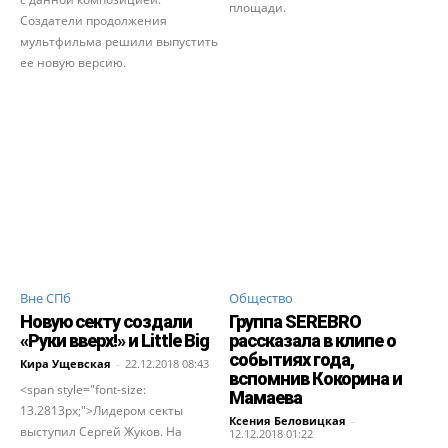
площади.
Создатели продолжения
мультфильма решили выпустить
ее новую версию.
Вне СПб
Общество
Новую секту создали
Группа SEREBRO
«Руки вверх!» и Little Big
рассказала в клипе о
событиях года,
Кира Ущевская
-
22.12.2018 08:43
вспомнив Кокорина и
<span style="font-size:
Мамаева
13.2813px;">Лидером секты
Ксения Беловицкая
-
выступил Сергей Жуков. На
12.12.2018 01:22