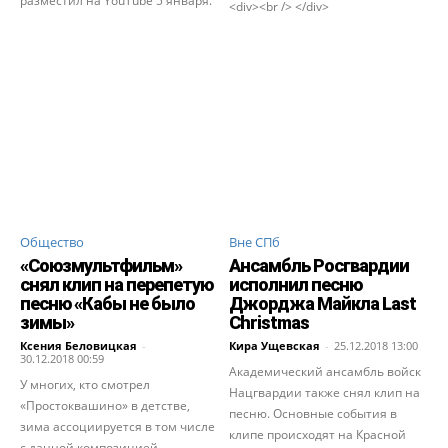
разместил на YouTube 5 января.
<div><br /> </div>
Общество
Вне СПб
«Союзмультфильм»
Ансамбль Росгвардии
снял клип на перепетую
исполнил песню
песню «Кабы не было
Джорджа Майкла Last
зимы»
Christmas
Ксения Беловицкая
-
Кира Ущевская
-
25.12.2018 13:00
30.12.2018 00:59
Академический ансамбль войск
У многих, кто смотрел
Нацгвардии также снял клип на
«Простоквашино» в детстве,
песню. Основные события в
зима ассоциируется в том числе
клипе происходят на Красной
с данной композицией.