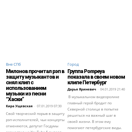
Вне СПб
Город
Милонов прочитал рэп в
Группа Pompeya
защиту музыкантов и
показала в своем новом
снял клип с
клипе Петербург
использованием
Дарья Яриневич
-
04.01.2019 21:40
музыки из песни
В музыкальном видеоролике
“Хаски”
главный герой бродит по
Кира Ущевская
-
07.01.2019 07:30
Северной столице в попытке
Свой творческий порыв в защиту
решиться на важный шаг в
рэп-исполнителей, чьи концерты
своей жизни. В этом ему
отменяются, депутат Госдумы
помогают петербургские виды.