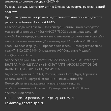
информационного ресурса «24СМИ»
Рекомендательные технологии в блоках платформы рекомендаций
Sparrow
Правила применения рекомендательных технологий в виджетах
рекламно-обменной сети «СМИ2»
Сетевое издание Газета.СПб Регистрационный номер средства
массовой информации Эл № ФС77-73908 выдан Федеральной
службой по надзору в сфере связи, информационных технологий и
массовых коммуникаций (Роскомнадзор) 12 октября 2018 года.
Главный редактор Гущин Ярослав Алексеевич, info@gazeta.spb.ru,
тел: +7 (812) 627-21-84. Учредитель АО "Открытые Медиа",
info@gazeta.spb.ru
Адрес редакции ООО "Рост": 197022, Россия, г.Санкт-Петербург,
ВН.ТЕР.Г. МУНИЦИПАЛЬНЫЙ ОКРУГ АПТЕКАРСКИЙ ОСТРОВ, УЛ
ЧАПЫГИНА, Д. 6 ЛИТЕРА П, ОФИС 316
Адрес учредителя: 197374, Россия, Санкт-Петербург, Торфяная
дорога, дом 17, корпус 6, строение 1, помещение 67Н
Пожалуйста, все пожелания и претензии к текстам,
опубликованном на Газета.СПб, отправляйте ТОЛЬКО по
электронной почте.
По вопросам рекламы: +7 (812) 309-29-36,
reklama@gazeta.spb.ru