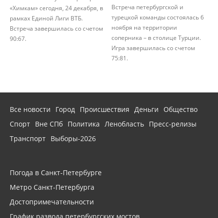
Встреча петербургской и
«Химкам» сегодня, 24 декабря, в
турецкой команды состоялась 6
рамках Единой Лиги ВТБ.
ноября на территории
Встреча завершилась со счетом
соперника – в столице Турции.
90:67.
Игра завершилась со счетом
75:81.
Все новости
Город
Происшествия
Деньги
Общество
Спорт
Вне СПб
Политика
Ленобласть
Пресс-релизы
Транспорт
Выборы-2026
Погода в Санкт-Петербурге
Метро Санкт-Петербурга
Достопримечательности
График развода петербургских мостов