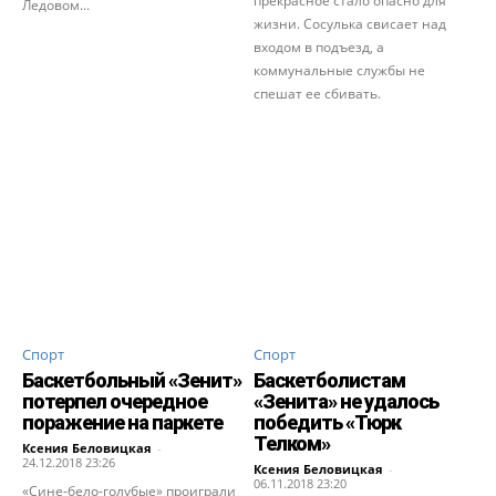
прекрасное стало опасно для
Ледовом...
жизни. Сосулька свисает над
входом в подъезд, а
коммунальные службы не
спешат ее сбивать.
Спорт
Спорт
Баскетбольный «Зенит»
Баскетболистам
потерпел очередное
«Зенита» не удалось
поражение на паркете
победить «Тюрк
Телком»
Ксения Беловицкая
-
24.12.2018 23:26
Ксения Беловицкая
-
06.11.2018 23:20
«Сине-бело-голубые» проиграли