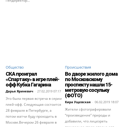
Гендиректор...
Общество
Происшествия
СКА проиграл
Во дворе жилого дома
«Спартаку» в игре плей-
по Московскому
офф Кубка Гагарина
проспекту нашли 15-
метровую сосульку
Дарья Яриневич
-
27.02.2019 07:17
(ФОТО)
Это была первая встреча в серии
Кира Ущевская
-
06.02.2019 18:07
плей-офф. Следующая состоится
Жители сфотографировали
28 февраля в Петербурге, а
“произведение” природы и
потом матчи буду проходить в
добавили, что лицезреть
Москве.Вечером 26 февраля в