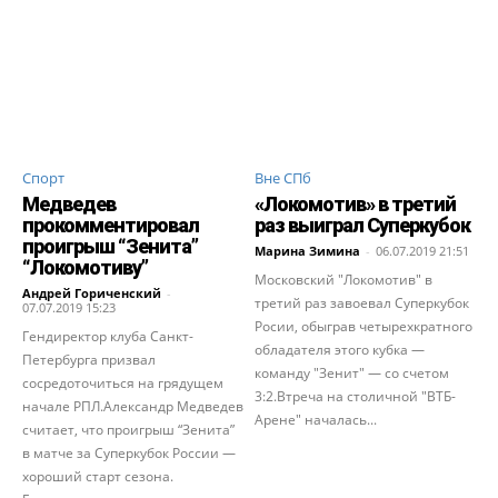
Спорт
Вне СПб
Медведев
«Локомотив» в третий
прокомментировал
раз выиграл Суперкубок
проигрыш “Зенита”
Марина Зимина
-
06.07.2019 21:51
“Локомотиву”
Московский "Локомотив" в
Андрей Гориченcкий
-
третий раз завоевал Суперкубок
07.07.2019 15:23
Росии, обыграв четырехкратного
Гендиректор клуба Санкт-
обладателя этого кубка —
Петербурга призвал
команду "Зенит" — со счетом
сосредоточиться на грядущем
3:2.Втреча на столичной "ВТБ-
начале РПЛ.Александр Медведев
Арене" началась...
считает, что проигрыш “Зенита”
в матче за Суперкубок России —
хороший старт сезона.