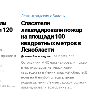
Ленинградская область
ли
Спасатели
 120
ликвидировали пожар
на площади 100
квадратных метров в
Ленобласти
05
горание в
Даниил Александров
-
06.11.2025 10:12
Сотрудники МЧС ликвидировали пожар
0
в частном доме на территории
е о
садоводства в Ленинградской области.В
ночь на 6 ноября спасательные
т-
подразделения Ленинградской области
тивные...
ликвидировали возгорание в...