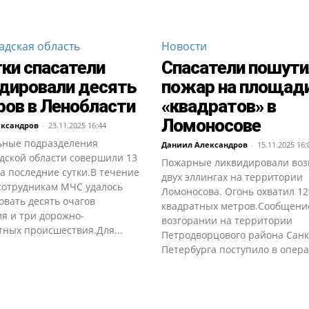
адская область
Новости
тки спасатели
Спасатели пошути
дировали десять
пожар на площади
ов в Ленобласти
«квадратов» в
Ломоносове
ександров
-
23.11.2025 16:44
ьные подразделения
Даниил Александров
-
15.11.2025 16:
дской области совершили 13
Пожарные ликвидировали воз
а последние сутки.В течение
двух эллингах на территории
 сотрудникам МЧС удалось
Ломоносова. Огонь охватил 12
вать десять очагов
квадратных метров.Сообщени
я и три дорожно-
возгорании на территории
тных происшествия.Для...
Петродворцового района Санк
Петербурга поступило в опера