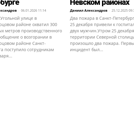
бурге
Невском районах
ександров
-
06.01.2026 11:14
Даниил Александров
-
25.12.2025 09:
 Угольной улице в
Два пожара в Санкт-Петербур
рцовом районе охватил 300
25 декабря привели к госпит
ых метров производственного
двух мужчин.Утром 25 декабря
ообщение о возгорании в
территории Северной столиц
рцовом районе Санкт-
произошло два пожара. Перв
га поступило сотрудникам
инцидент был...
аря...