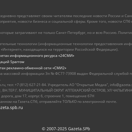
ежедневно представляет своим читателям последние новости России и Санк
иятия, новости бизнеса и социальной сферы. Кроме того, новости СПб сег
оторые затрагивают не только Санкт-Петербург, но и всю Россию. Политика
ательные технологии (информационные технологии предоставления инфо
 «Интернет», находящихся на территории Российской Федерации).
жетах информационного ресурса «24СМИ»
даций Sparrow
тах рекламно-обменной сети «СМИ2»
ва массовой информации Эл № ФС77-73908 выдан Федеральной службой по
.
u, тел: +7 (812) 627-21-84. Учредитель АО "Открытые Медиа", info@gazeta.
бург, ВН.ТЕР.Г. МУНИЦИПАЛЬНЫЙ ОКРУГ АПТЕКАРСКИЙ ОСТРОВ, УЛ ЧАПЫГИНА,
 дорога, дом 17, корпус 6, строение 1, помещение 67Н
ванном на Газета.СПб, отправляйте ТОЛЬКО по электронной почте.
zeta.spb.ru
© 2007-2025 Gazeta.SPb