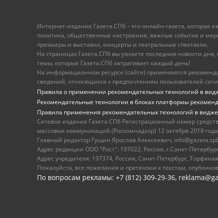
Интернет-издание Газета.СПб – это онлайн-газета, которая 
политика, общественные настроения, важные события и меропр
премьеры и выставки, концерты и театральные спектакли.
На страницах Газета.СПб вы узнаете последние новости дня, к
темы, которые Газета.СПб затрагивает каждый день!
На информационном ресурсе (сайте) применяются рекоменд
сведений, относящихся к предпочтениям пользователей сети
Правила о применении рекомендательных технологий в вид
Рекомендательные технологии в блоках платформы рекомен
Правила применения рекомендательных технологий в видже
Сетевое издание Газета.СПб Регистрационный номер средст
массовых коммуникаций (Роскомнадзор) 12 октября 2018 года
Главный редактор Гущин Ярослав Алексеевич, info@gazeta.spb.r
Адрес редакции ООО "Рост": 197022, Россия, г.Санкт-Петер
Адрес учредителя: 197374, Россия, Санкт-Петербург, Торфяная
Пожалуйста, все пожелания и претензии к текстам, опублико
По вопросам рекламы: +7 (812) 309-29-36,
reklama@ga