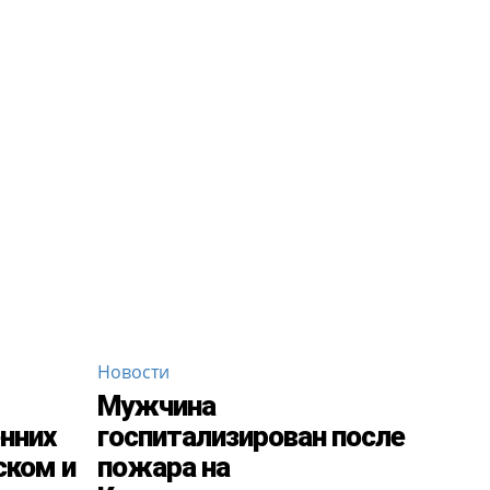
Новости
Мужчина
енних
госпитализирован после
ском и
пожара на