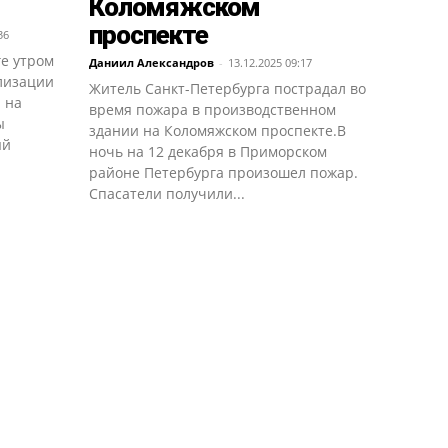
Коломяжском
проспекте
36
ге утром
Даниил Александров
-
13.12.2025 09:17
ализации
Житель Санкт-Петербурга пострадал во
 на
время пожара в производственном
ы
здании на Коломяжском проспекте.В
ый
ночь на 12 декабря в Приморском
районе Петербурга произошел пожар.
Спасатели получили...