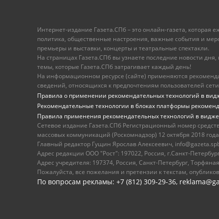
Интернет-издание Газета.СПб – это онлайн-газета, которая 
политика, общественные настроения, важные события и меропр
премьеры и выставки, концерты и театральные спектакли.
На страницах Газета.СПб вы узнаете последние новости дня, к
темы, которые Газета.СПб затрагивает каждый день!
На информационном ресурсе (сайте) применяются рекоменд
сведений, относящихся к предпочтениям пользователей сети
Правила о применении рекомендательных технологий в вид
Рекомендательные технологии в блоках платформы рекомен
Правила применения рекомендательных технологий в видже
Сетевое издание Газета.СПб Регистрационный номер средст
массовых коммуникаций (Роскомнадзор) 12 октября 2018 года
Главный редактор Гущин Ярослав Алексеевич, info@gazeta.spb.r
Адрес редакции ООО "Рост": 197022, Россия, г.Санкт-Петер
Адрес учредителя: 197374, Россия, Санкт-Петербург, Торфяная
Пожалуйста, все пожелания и претензии к текстам, опублико
По вопросам рекламы: +7 (812) 309-29-36,
reklama@ga