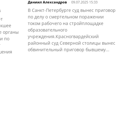
Даниил Александров
-
09.07.2025 15:33
В Санкт-Петербурге суд вынес приговор
4
по делу о смертельном поражении
ют
током рабочего на стройплощадке
екшее
образовательного
е органы
учреждения.Красногвардейский
и по
районный суд Северной столицы вынес
т
обвинительный приговор бывшему...
ушения