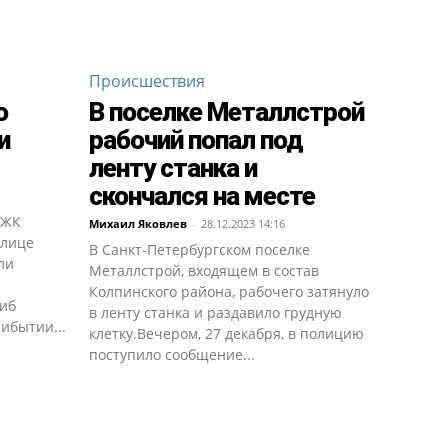
Происшествия
о
В поселке Металлстрой
и
рабочий попал под
ленту станка и
скончался на месте
 ЖК
Михаил Яковлев
-
28.12.2023 14:16
улице
В Санкт-Петербургском поселке
ли
Металлстрой, входящем в состав
Колпинского района, рабочего затянуло
гиб
в ленту станка и раздавило грудную
ибытии...
клетку.Вечером, 27 декабря, в полицию
поступило сообщение...