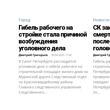
Город
Новости
Гибель рабочего на
СК за
стройке стала причиной
смерт
возбуждения
после
уголовного дела
голов
Дмитрий Григорьев
-
30.04.2025 17:42
Дмитрий Г
В Санкт-Петербурге расследуется
Гибель ра
уголовное дело о гибели рабочего на
строител
строительной площадке жилого дома на
Петербург
Муринской дороге.Следственный отдел
проверки
по Красногвардейскому району
передает 
Главного следственного управления
Петербург
Следственного...
по...