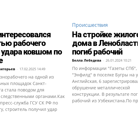
Происшествия
интересовался
На стройке жилог
ью рабочего
дома в Ленобласт
 удара ковшом по
погиб рабочий
е
Белла Лебедева
-
26.01.2024 10:21
По информации "Газеты СПб",
ригорьев
-
17.02.2025 14:49
"Энфилд" в поселке Бугры на 
знорабочего на одной из
Английская, 6 зарегистрирова
ьных площадок Санкт-
обрушение металлической
а стала поводом для
конструкции. В результате по
 следственными органами.Как
рабочий из Узбекистана.По пр
пресс-служба ГСУ СК РФ по
у, строитель получил удар