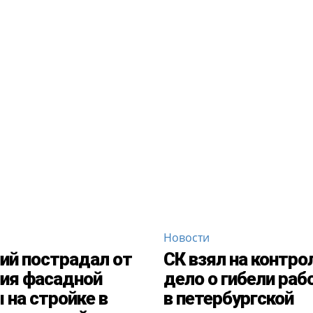
Новости
ий пострадал от
СК взял на контро
ия фасадной
дело о гибели раб
 на стройке в
в петербургской