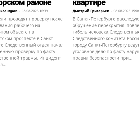
рском районе
квартире
ександров
-
18.08.2025 16:39
Дмитрий Григорьев
-
08.08.2025 15:0
ели проводят проверку после
В Санкт-Петербурге расследу
вания рабочего на
обрушение перекрытия, повл
ьном объекте на
гибель человека.Следственны
ском проспекте в Санкт-
Следственного комитета Росси
ге.Следственный отдел начал
городу Санкт-Петербургу веду
венную проверку по факту
уголовное дело по факту нар
ственной травмы. Инцидент
правил безопасности при...
...