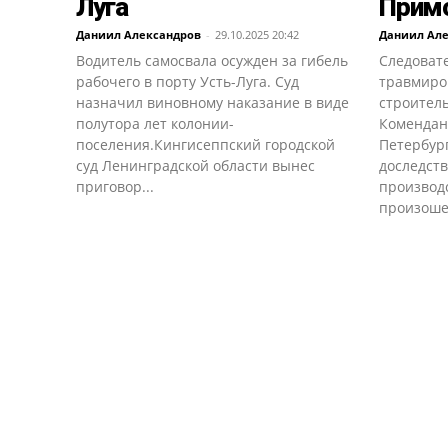
Луга
Примо
Даниил Александров
-
29.10.2025 20:42
Даниил Ал
Водитель самосвала осужден за гибель
Следоват
рабочего в порту Усть-Луга. Суд
травмиро
назначил виновному наказание в виде
строител
полутора лет колонии-
Комендант
поселения.Кингисеппский городской
Петербур
суд Ленинградской области вынес
доследст
приговор...
производ
произошел