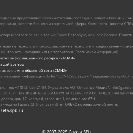
ежедневно представляет своим читателям последние новости России и Санк
иятия, новости бизнеса и социальной сферы. Кроме того, новости СПб сег
оторые затрагивают не только Санкт-Петербург, но и всю Россию. Политика
ательные технологии (информационные технологии предоставления инфо
 «Интернет», находящихся на территории Российской Федерации).
жетах информационного ресурса «24СМИ»
даций Sparrow
тах рекламно-обменной сети «СМИ2»
ва массовой информации Эл № ФС77-73908 выдан Федеральной службой по
.
u, тел: +7 (812) 627-21-84. Учредитель АО "Открытые Медиа", info@gazeta.
бург, ВН.ТЕР.Г. МУНИЦИПАЛЬНЫЙ ОКРУГ АПТЕКАРСКИЙ ОСТРОВ, УЛ ЧАПЫГИНА,
 дорога, дом 17, корпус 6, строение 1, помещение 67Н
ванном на Газета.СПб, отправляйте ТОЛЬКО по электронной почте.
zeta.spb.ru
© 2007-2025 Gazeta.SPb