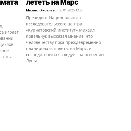
имата
лететь на Марс
Михаил Яковлев
-
03.01.2026 12:20
Президент Национального
исследовательского центра
ю,
«Курчатовский институт» Михаил
са играет
Ковальчук высказал мнение, что
овании
человечеству пока преждевременно
циклов
планировать полеты на Марс, и
ьное
сосредоточиться следует на освоении
стемы,
Луны...