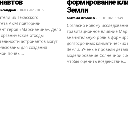
навтов
формирование кл
Земли
ександров
-
04.03.2026 10:55
тели из Техасского
Михаил Яковлев
-
15.01.2026 19:49
тета A&M повторили
Согласно новому исследовани
ент героя «Марсианина». Дело
гравитационное влияние Мар
о органические отходы
значительную роль в формир
тельности астронавтов могут
долгосрочных климатических 
ользованы для создания
Земли. Ученые провели детал
ой почвы...
моделирование Солнечной си
чтобы оценить воздействие...