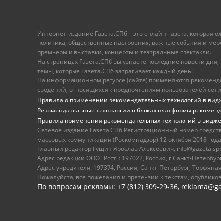
Интернет-издание Газета.СПб – это онлайн-газета, которая 
политика, общественные настроения, важные события и меропр
премьеры и выставки, концерты и театральные спектакли.
На страницах Газета.СПб вы узнаете последние новости дня, к
темы, которые Газета.СПб затрагивает каждый день!
На информационном ресурсе (сайте) применяются рекоменд
сведений, относящихся к предпочтениям пользователей сети
Правила о применении рекомендательных технологий в вид
Рекомендательные технологии в блоках платформы рекомен
Правила применения рекомендательных технологий в видже
Сетевое издание Газета.СПб Регистрационный номер средст
массовых коммуникаций (Роскомнадзор) 12 октября 2018 года
Главный редактор Гущин Ярослав Алексеевич, info@gazeta.spb.r
Адрес редакции ООО "Рост": 197022, Россия, г.Санкт-Петер
Адрес учредителя: 197374, Россия, Санкт-Петербург, Торфяная
Пожалуйста, все пожелания и претензии к текстам, опублико
По вопросам рекламы: +7 (812) 309-29-36,
reklama@ga