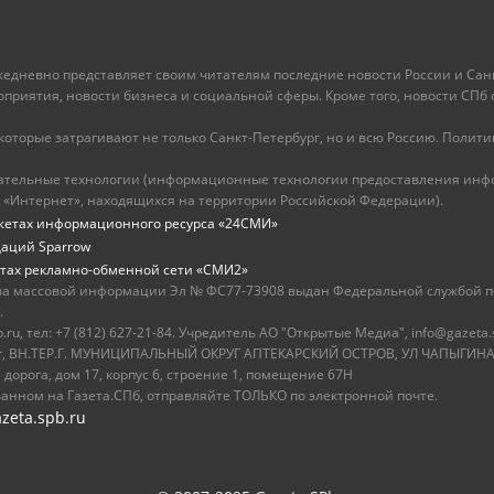
ежедневно представляет своим читателям последние новости России и Санк
иятия, новости бизнеса и социальной сферы. Кроме того, новости СПб сег
оторые затрагивают не только Санкт-Петербург, но и всю Россию. Политика
ательные технологии (информационные технологии предоставления инфо
 «Интернет», находящихся на территории Российской Федерации).
жетах информационного ресурса «24СМИ»
даций Sparrow
тах рекламно-обменной сети «СМИ2»
ва массовой информации Эл № ФС77-73908 выдан Федеральной службой по
.
u, тел: +7 (812) 627-21-84. Учредитель АО "Открытые Медиа", info@gazeta.
бург, ВН.ТЕР.Г. МУНИЦИПАЛЬНЫЙ ОКРУГ АПТЕКАРСКИЙ ОСТРОВ, УЛ ЧАПЫГИНА,
 дорога, дом 17, корпус 6, строение 1, помещение 67Н
ванном на Газета.СПб, отправляйте ТОЛЬКО по электронной почте.
zeta.spb.ru