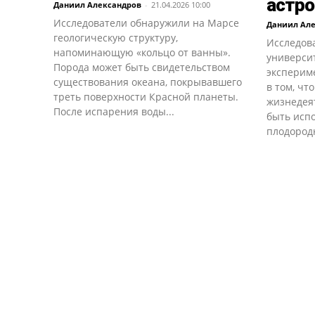
астро
Даниил Александров
-
21.04.2026 10:00
Исследователи обнаружили на Марсе
Даниил Ал
геологическую структуру,
Исследова
напоминающую «кольцо от ванны».
универси
Порода может быть свидетельством
эксперим
существования океана, покрывавшего
в том, чт
треть поверхности Красной планеты.
жизнедея
После испарения воды...
быть исп
плодородн