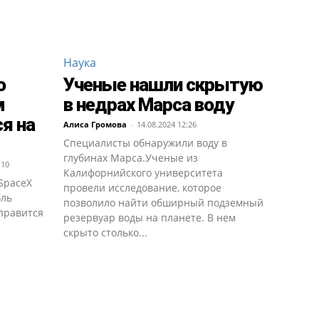
Наука
о
Ученые нашли скрытую
м
в недрах Марса воду
я на
Алиса Громова
-
14.08.2024 12:26
Специалисты обнаружили воду в
глубинах Марса.Ученые из
:10
Калифорнийского университета
SpaceX
провели исследование, которое
бль
позволило найти обширный подземный
тправится
резервуар воды на планете. В нем
скрыто столько...