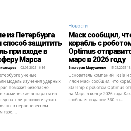
Новости
е из Петербурга
Маск сообщил, чт
 способ защитить
корабль с робото
ль при входе в
Optimus отправитс
сферу Марса
марс в 2026 году
ександров
-
02.05.2025 16:16
Виктория Марущенко
-
15.03.2025 18
Петербурге ученые
Основатель компаний Tesla и 
али модель изучения ударных
Илон Маск сообщил, что кора
орая поможет безопасно
Starship с роботом Optimus о
ть космические аппараты на
на Марс в конце 2026 года.Как
ледователи решили изучить
сообщает издание 360.ru...
волны в неравновесном
 газе....