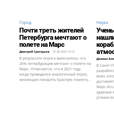
Город
Наука
Почти треть жителей
Учены
Петербурга мечтают о
нашли
полете на Марс
кораб
атмо
Дмитрий Григорьев
-
01.06.2025 13:14
В результате опроса выяснилось, что
Даниил Ал
26% петербуржцев мечтают о полете на
В Санкт-
Марс. Отмечается, что в 2021 году,
разработ
когда проводился аналогичный опрос,
волн, кот
желающих покорить Красную планету...
доставля
Марс.Исс
ударные 
углекислом