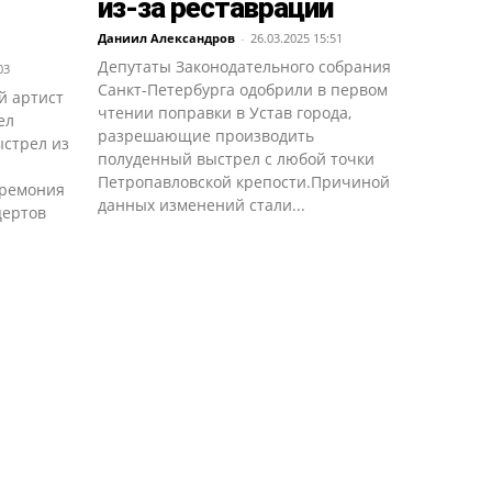
из-за реставрации
Даниил Александров
-
26.03.2025 15:51
Депутаты Законодательного собрания
03
Санкт-Петербурга одобрили в первом
й артист
чтении поправки в Устав города,
ел
разрешающие производить
стрел из
полуденный выстрел с любой точки
Петропавловской крепости.Причиной
еремония
данных изменений стали...
цертов