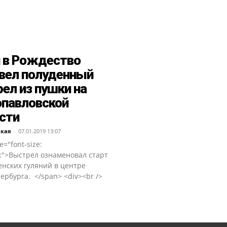
 в Рождество
вел полуденный
ел из пушки на
павловской
сти
ская
-
07.01.2019 13:07
e="font-size:
;">Выстрел ознаменовал старт
енских гуляний в центре
ербурга. </span> <div><br />