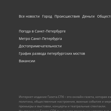
Все новости
Город
Происшествия
Деньги
Общест
Погода в Санкт-Петербурге
Метро Санкт-Петербурга
Достопримечательности
График развода петербургских мостов
Вакансии
Интернет-издание Газета.СПб – это онлайн-газета, которая 
политика, общественные настроения, важные события и меропр
премьеры и выставки, концерты и театральные спектакли.
На страницах Газета.СПб вы узнаете последние новости дня, к