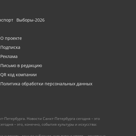
нспорт
Выборы-2026
О проекте
Подписка
Реклама
Письмо в редакцию
QR код компании
Политика обработки персональных данных
т-Петербурга. Новости Санкт-Петербурга сегодня – это
одня – это, конечно, события культуры и искусства:
 и власть, деньги и бизнес, культура и спорт, – основные