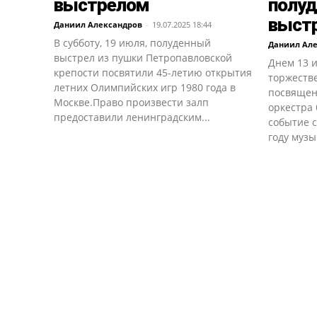
выстрелом
полу
выст
Даниил Александров
-
19.07.2025 18:44
В субботу, 19 июля, полуденный
Даниил Ал
выстрел из пушки Петропавловской
Днем 13 и
крепости посвятили 45-летию открытия
торжеств
летних Олимпийских игр 1980 года в
посвящен
Москве.Право произвести залп
оркестра
предоставили ленинградским...
событие с
году музы