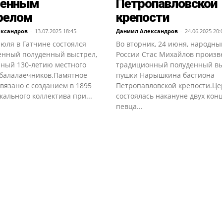
денным
Петропавловской
релом
крепости
ександров
-
13.07.2025 18:45
Даниил Александров
-
24.06.2025 20:
юля в Гатчине состоялся
Во вторник, 24 июня, народны
енный полуденный выстрел,
России Стас Михайлов произв
ный 130-летию местного
традиционный полуденный вы
 балалаечников.Памятное
пушки Нарышкина бастиона
вязано с созданием в 1895
Петропавловской крепости.Ц
кального коллектива при...
состоялась накануне двух кон
певца...