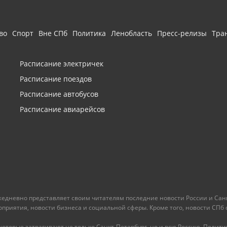
во
Спорт
Вне СПб
Политика
Ленобласть
Пресс-релизы
Тра
Расписание электричек
Расписание поездов
Расписание автобусов
Расписание авиарейсов
ежедневно представляет своим читателям последние новости России и Санк
иятия, новости бизнеса и социальной сферы. Кроме того, новости СПб сег
оторые затрагивают не только Санкт-Петербург, но и всю Россию. Политика