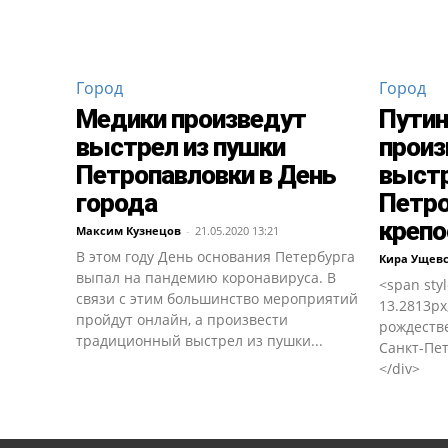
Город
Город
Медики произведут
Путин
выстрел из пушки
произ
Петропавловки в День
выстр
города
Петро
крепо
Максим Кузнецов
-
21.05.2020 13:21
В этом году День основания Петербурга
Кира Ущев
выпал на пандемию коронавируса. В
<span styl
связи с этим большинство мероприятий
13.2813px
пройдут онлайн, а произвести
рождеств
традиционный выстрел из пушки...
Санкт-Пет
</div>