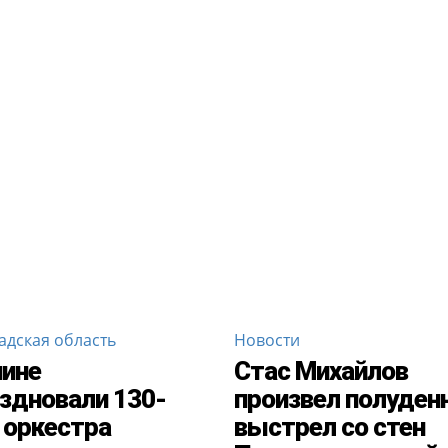
адская область
Новости
чине
Стас Михайлов
здновали 130-
произвел полуден
 оркестра
выстрел со стен