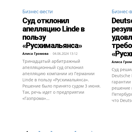
Бизнес-вести
Бизнес-в
Суд отклонил
Deuts
апелляцию Linde в
резул
пользу
удовл
«Русхимальянса»
требо
«Русх
Алиса Громова
-
04.06.2024 13:12
Тринадцатый арбитражный
Алиса Гром
апелляционный суд отклонил
Суд решил
апелляцию компании из Германии
Deutsche 
Linde в пользу «Русхимальянса».
гарантии 
Решение было принято судом 3 июня.
решение 
Так, речь идет о предприятии
Петербург
«Газпрома»...
что Deutsc