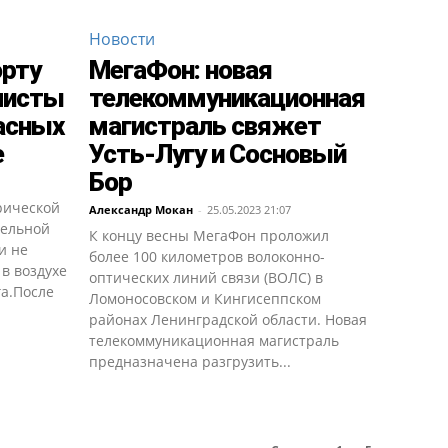
Новости
орту
МегаФон: новая
листы
телекоммуникационная
асных
магистраль свяжет
е
Усть-Лугу и Сосновый
Бор
рической
Александр Мокан
-
25.05.2023 21:07
тельной
К концу весны МегаФон проложил
и не
более 100 километров волоконно-
в воздухе
оптических линий связи (ВОЛС) в
га.После
Ломоносовском и Кингисеппском
районах Ленинградской области. Новая
телекоммуникационная магистраль
предназначена разгрузить...