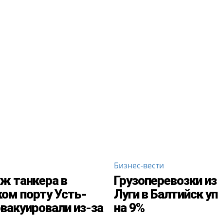
Бизнес-вести
ж танкера в
Грузоперевозки из
ом порту Усть-
Луги в Балтийск у
эвакуировали из-за
на 9%