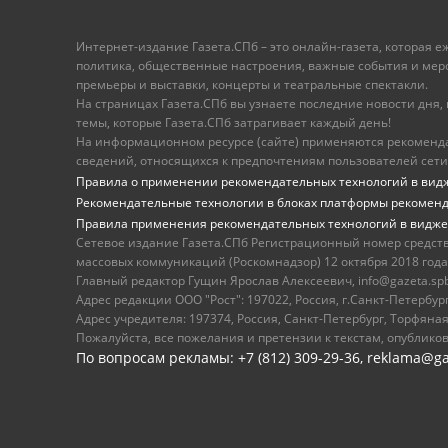
Интернет-издание Газета.СПб – это онлайн-газета, которая 
политика, общественные настроения, важные события и меропр
премьеры и выставки, концерты и театральные спектакли.
На страницах Газета.СПб вы узнаете последние новости дня, к
темы, которые Газета.СПб затрагивает каждый день!
На информационном ресурсе (сайте) применяются рекоменд
сведений, относящихся к предпочтениям пользователей сети
Правила о применении рекомендательных технологий в вид
Рекомендательные технологии в блоках платформы рекомен
Правила применения рекомендательных технологий в видже
Сетевое издание Газета.СПб Регистрационный номер средст
массовых коммуникаций (Роскомнадзор) 12 октября 2018 года
Главный редактор Гущин Ярослав Алексеевич, info@gazeta.spb.r
Адрес редакции ООО "Рост": 197022, Россия, г.Санкт-Петер
Адрес учредителя: 197374, Россия, Санкт-Петербург, Торфяная
Пожалуйста, все пожелания и претензии к текстам, опублико
По вопросам рекламы: +7 (812) 309-29-36,
reklama@ga