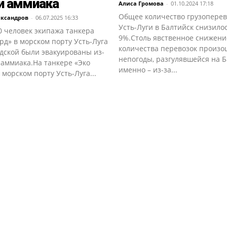
и аммиака
Алиса Громова
-
01.10.2024 17:18
Общее количество грузоперев
ександров
-
06.07.2025 16:33
Усть-Луги в Балтийск снизило
0 человек экипажа танкера
9%.Столь явственное снижени
рд» в морском порту Усть-Луга
количества перевозок произо
дской были эвакуированы из-
непогоды, разгулявшейся на Б
 аммиака.На танкере «Эко
именно – из-за...
 морском порту Усть-Луга...