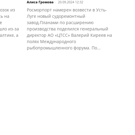
Алиса Громова
-
20.09.2024 12:32
озок из
Росморпорт намерен возвести в Усть-
сь на
Луге новый судоремонтный
е
завод.Планами по расширению
шло из-за
производства поделился генеральный
алтике, а
директор АО «ЦТСС» Валерий Киреев на
полях Международного
рыбопромышленного форума. По...