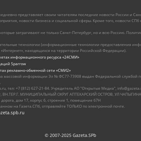
ежедневно представляет своим читателям последние новости России и Санк
иятия, новости бизнеса и социальной сферы. Кроме того, новости СПб сег
оторые затрагивают не только Санкт-Петербург, но и всю Россию. Политика
ательные технологии (информационные технологии предоставления инфо
 «Интернет», находящихся на территории Российской Федерации).
жетах информационного ресурса «24СМИ»
даций Sparrow
тах рекламно-обменной сети «СМИ2»
ва массовой информации Эл № ФС77-73908 выдан Федеральной службой по
.
u, тел: +7 (812) 627-21-84. Учредитель АО "Открытые Медиа", info@gazeta.
бург, ВН.ТЕР.Г. МУНИЦИПАЛЬНЫЙ ОКРУГ АПТЕКАРСКИЙ ОСТРОВ, УЛ ЧАПЫГИНА,
 дорога, дом 17, корпус 6, строение 1, помещение 67Н
ванном на Газета.СПб, отправляйте ТОЛЬКО по электронной почте.
zeta.spb.ru
© 2007-2025 Gazeta.SPb