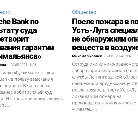
ести
Общество
che Bank по
После пожара в п
ьтату суда
Усть-Луга специа
етворит
не обнаружили оп
вания гарантии
веществ в воздух
имальянса»
Михаил Яковлев
-
21.01.2024 19:49
Сотрудники химико-радиомет
ова
-
29.05.2024 18:28
лаборатории аварийно-спаса
 дело «Русхимальянса» и
службы Ленинградской област
Bank в пользу взыскания
обнаружили вредных веществ 
с первого. В частности,
после пожара в порту Усть-Лу
вынес арбитражный суд
ликвидации пожара на
а. Из постановления следует,
производственном комплексе
he...
«Новатэк»...