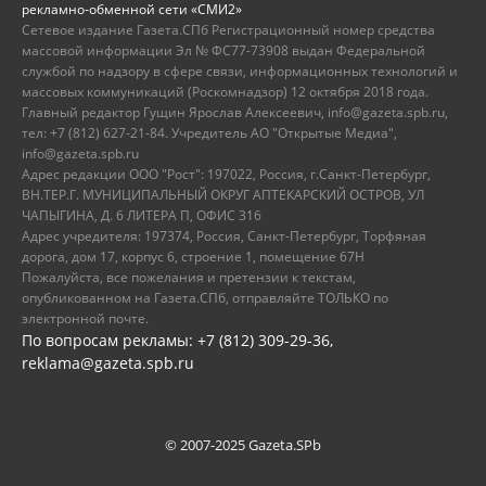
рекламно-обменной сети «СМИ2»
Сетевое издание Газета.СПб Регистрационный номер средства
массовой информации Эл № ФС77-73908 выдан Федеральной
службой по надзору в сфере связи, информационных технологий и
массовых коммуникаций (Роскомнадзор) 12 октября 2018 года.
Главный редактор Гущин Ярослав Алексеевич, info@gazeta.spb.ru,
тел: +7 (812) 627-21-84. Учредитель АО "Открытые Медиа",
info@gazeta.spb.ru
Адрес редакции ООО "Рост": 197022, Россия, г.Санкт-Петербург,
ВН.ТЕР.Г. МУНИЦИПАЛЬНЫЙ ОКРУГ АПТЕКАРСКИЙ ОСТРОВ, УЛ
ЧАПЫГИНА, Д. 6 ЛИТЕРА П, ОФИС 316
Адрес учредителя: 197374, Россия, Санкт-Петербург, Торфяная
дорога, дом 17, корпус 6, строение 1, помещение 67Н
Пожалуйста, все пожелания и претензии к текстам,
опубликованном на Газета.СПб, отправляйте ТОЛЬКО по
электронной почте.
По вопросам рекламы: +7 (812) 309-29-36,
reklama@gazeta.spb.ru
© 2007-2025 Gazeta.SPb