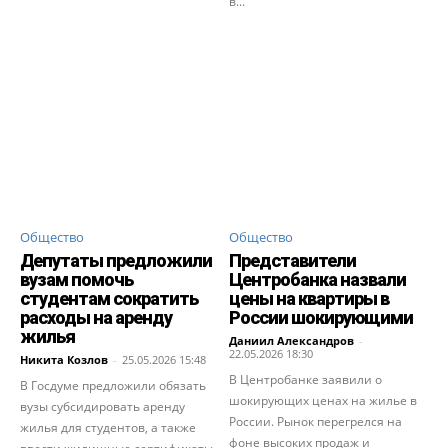
в...
Общество
Общество
Депутаты предложили
Представители
вузам помочь
Центробанка назвали
студентам сократить
цены на квартиры в
расходы на аренду
России шокирующими
жилья
Даниил Александров
-
22.05.2026 18:30
Никита Козлов
-
25.05.2026 15:48
В Центробанке заявили о
В Госдуме предложили обязать
шокирующих ценах на жилье в
вузы субсидировать аренду
России. Рынок перегрелся на
жилья для студентов, а также
фоне высоких продаж и