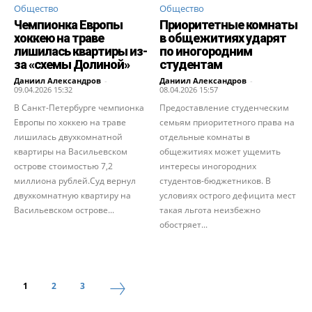
Общество
Общество
Чемпионка Европы
Приоритетные комнаты
хоккею на траве
в общежитиях ударят
лишилась квартиры из-
по иногородним
за «схемы Долиной»
студентам
Даниил Александров
-
Даниил Александров
-
09.04.2026 15:32
08.04.2026 15:57
В Санкт-Петербурге чемпионка
Предоставление студенческим
Европы по хоккею на траве
семьям приоритетного права на
лишилась двухкомнатной
отдельные комнаты в
квартиры на Васильевском
общежитиях может ущемить
острове стоимостью 7,2
интересы иногородних
миллиона рублей.Суд вернул
студентов-бюджетников. В
двухкомнатную квартиру на
условиях острого дефицита мест
Васильевском острове...
такая льгота неизбежно
обостряет...
1
2
3