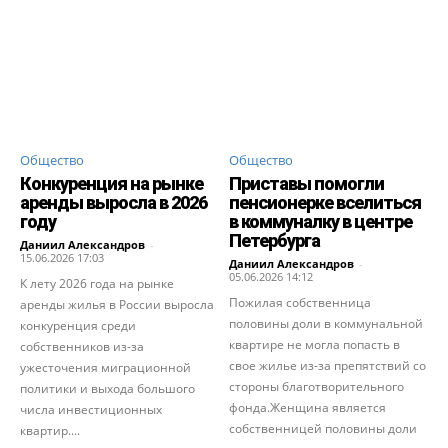
Общество
Общество
Конкуренция на рынке
Приставы помогли
аренды выросла в 2026
пенсионерке вселиться
году
в коммуналку в центре
Петербурга
Даниил Александров
-
15.06.2026 17:03
Даниил Александров
-
05.06.2026 14:12
К лету 2026 года на рынке
Пожилая собственница
аренды жилья в России выросла
половины доли в коммунальной
конкуренция среди
квартире не могла попасть в
собственников из-за
свое жилье из-за препятствий со
ужесточения миграционной
стороны благотворительного
политики и выхода большого
фонда.Женщина является
числа инвестиционных
собственницей половины доли
квартир....