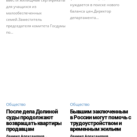
ввести жилищные сертификаты
нуждается в поиске нового
для учащихся из
баланса цен.Директор
малообеспеченных
департамента...
семей.Заместитель
председателя комитета Госдумы
по...
Общество
Общество
После дела Долиной
Бывшим заключенным
суды продолжают
в России могут помочь с
возвращать квартиры
трудоустройством и
продавцам
временным жильем
Даниил Александров
-
Даниил Александров
-