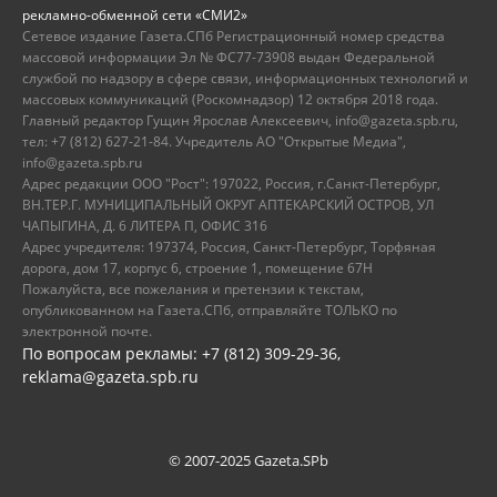
рекламно-обменной сети «СМИ2»
Сетевое издание Газета.СПб Регистрационный номер средства
массовой информации Эл № ФС77-73908 выдан Федеральной
службой по надзору в сфере связи, информационных технологий и
массовых коммуникаций (Роскомнадзор) 12 октября 2018 года.
Главный редактор Гущин Ярослав Алексеевич, info@gazeta.spb.ru,
тел: +7 (812) 627-21-84. Учредитель АО "Открытые Медиа",
info@gazeta.spb.ru
Адрес редакции ООО "Рост": 197022, Россия, г.Санкт-Петербург,
ВН.ТЕР.Г. МУНИЦИПАЛЬНЫЙ ОКРУГ АПТЕКАРСКИЙ ОСТРОВ, УЛ
ЧАПЫГИНА, Д. 6 ЛИТЕРА П, ОФИС 316
Адрес учредителя: 197374, Россия, Санкт-Петербург, Торфяная
дорога, дом 17, корпус 6, строение 1, помещение 67Н
Пожалуйста, все пожелания и претензии к текстам,
опубликованном на Газета.СПб, отправляйте ТОЛЬКО по
электронной почте.
По вопросам рекламы: +7 (812) 309-29-36,
reklama@gazeta.spb.ru
© 2007-2025 Gazeta.SPb