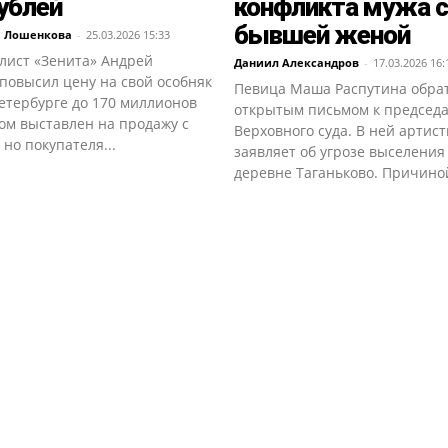
ублей
конфликта мужа с
бывшей женой
а Лошенкова
-
25.03.2026 15:33
лист «Зенита» Андрей
Даниил Александров
-
17.03.2026 16:
повысил цену на свой особняк
Певица Маша Распутина обрат
етербурге до 170 миллионов
открытым письмом к председ
ом выставлен на продажу с
Верховного суда. В ней артист
 но покупателя...
заявляет об угрозе выселения
деревне Таганьково. Причиной