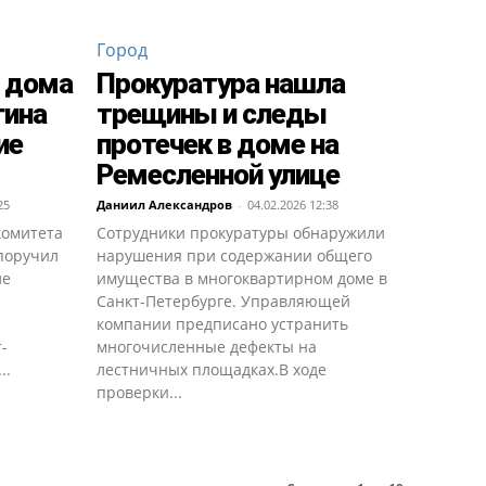
Город
 дома
Прокуратура нашла
гина
трещины и следы
ие
протечек в доме на
Ремесленной улице
25
Даниил Александров
-
04.02.2026 12:38
комитета
Сотрудники прокуратуры обнаружили
поручил
нарушения при содержании общего
ле
имущества в многоквартирном доме в
Санкт-Петербурге. Управляющей
компании предписано устранить
-
многочисленные дефекты на
..
лестничных площадках.В ходе
проверки...