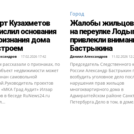
Город
рт Кузахметов
Жалобы жильцов
ислил основания
на переулке Лоды
ризнания дома
привлекли вниман
строем
Бастрыкина
ександров
-
17.02.2026 17:42
Даниил Александров
-
11.02.2026 12:
 рассказали о признаках, по
Председатель Следственного 
объект недвижимости может
России Александр Бастрыкин 
знан самовольной
возбудить уголовное дело пос
ой.Руководитель проектов
нарушения прав жильцов
 «МКА Град Аудит» Илзар
многоквартирного дома в
в в беседе RuNews24.ru
Адмиралтейском районе Санкт
...
Петербурга.Дело в том, в доме.