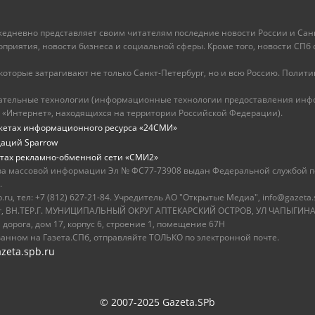
ежедневно представляет своим читателям последние новости России и Санк
иятия, новости бизнеса и социальной сферы. Кроме того, новости СПб сег
оторые затрагивают не только Санкт-Петербург, но и всю Россию. Политика
ательные технологии (информационные технологии предоставления инфо
 «Интернет», находящихся на территории Российской Федерации).
жетах информационного ресурса «24СМИ»
даций Sparrow
тах рекламно-обменной сети «СМИ2»
ва массовой информации Эл № ФС77-73908 выдан Федеральной службой по
.
u, тел: +7 (812) 627-21-84. Учредитель АО "Открытые Медиа", info@gazeta.
бург, ВН.ТЕР.Г. МУНИЦИПАЛЬНЫЙ ОКРУГ АПТЕКАРСКИЙ ОСТРОВ, УЛ ЧАПЫГИНА,
 дорога, дом 17, корпус 6, строение 1, помещение 67Н
ванном на Газета.СПб, отправляйте ТОЛЬКО по электронной почте.
zeta.spb.ru
© 2007-2025 Gazeta.SPb