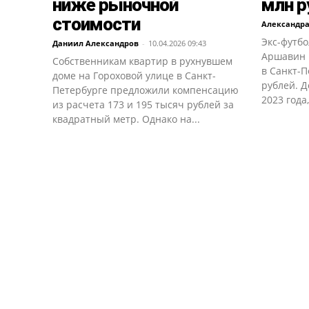
ниже рыночной
млн р
стоимости
Александр
Экс-футбо
Даниил Александров
-
10.04.2026 09:43
Аршавин 
Собственникам квартир в рухнувшем
в Санкт-П
доме на Гороховой улице в Санкт-
рублей. Д
Петербурге предложили компенсацию
2023 года,
из расчета 173 и 195 тысяч рублей за
квадратный метр. Однако на...