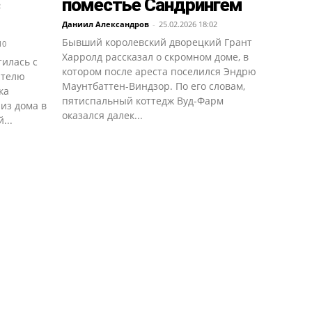
поместье Сандрингем
Даниил Александров
-
25.02.2026 18:02
Бывший королевский дворецкий Грант
10
Харролд рассказал о скромном доме, в
илась с
котором после ареста поселился Эндрю
ателю
Маунтбаттен-Виндзор. По его словам,
ка
пятиспальный коттедж Вуд-Фарм
 из дома в
оказался далек...
...