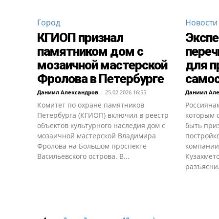
Город
Новости
КГИОП признал
Экспе
памятником дом с
переч
мозаичной мастерской
для п
Фролова в Петербурге
само
Даниил Александров
-
25.02.2026 16:55
Даниил Ал
Комитет по охране памятников
Россиянам
Петербурга (КГИОП) включил в реестр
которым 
объектов культурного наследия дом с
быть при
мозаичной мастерской Владимира
постройк
Фролова на Большом проспекте
компании
Васильевского острова. В...
Кузахмето
разъяснил