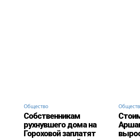
Общество
Общест
Собственникам
Стои
рухнувшего дома на
Аршав
Гороховой заплатят
вырос