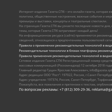
Интернет-издание Газета.СПб – это онлайн-газета, которая 
политика, общественные настроения, важные события и меропр
премьеры и выставки, концерты и театральные спектакли.
На страницах Газета.СПб вы узнаете последние новости дня, к
темы, которые Газета.СПб затрагивает каждый день!
На информационном ресурсе (сайте) применяются рекоменд
сведений, относящихся к предпочтениям пользователей сети
Правила о применении рекомендательных технологий в вид
Рекомендательные технологии в блоках платформы рекомен
Правила применения рекомендательных технологий в видже
Сетевое издание Газета.СПб Регистрационный номер средст
массовых коммуникаций (Роскомнадзор) 12 октября 2018 года
Главный редактор Гущин Ярослав Алексеевич, info@gazeta.spb.r
Адрес редакции ООО "Рост": 197022, Россия, г.Санкт-Петер
Адрес учредителя: 197374, Россия, Санкт-Петербург, Торфяная
Пожалуйста, все пожелания и претензии к текстам, опублико
По вопросам рекламы: +7 (812) 309-29-36,
reklama@ga