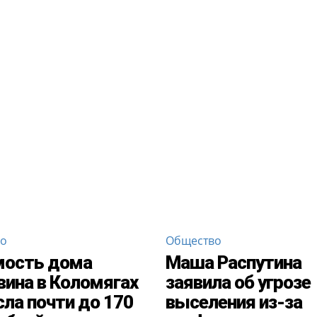
во
Общество
мость дома
Маша Распутина
ина в Коломягах
заявила об угрозе
ла почти до 170
выселения из-за