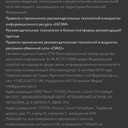
анализа сведений, относящихся к предпочтениям пользователей
сети «Интернет», находящихся на территории Российской
Федерации).
Правила о применении рекомендательных технологий в виджетах
информационного ресурса «24СМИ»
Рекомендательные технологии в блоках платформы рекомендаций
Sparrow
Правила применения рекомендательных технологий в виджетах
рекламно-обменной сети «СМИ2»
Сетевое издание Газета.СПб Регистрационный номер средства
массовой информации Эл № ФС77-73908 выдан Федеральной
службой по надзору в сфере связи, информационных технологий и
массовых коммуникаций (Роскомнадзор) 12 октября 2018 года.
Главный редактор Гущин Ярослав Алексеевич, info@gazeta.spb.ru,
тел: +7 (812) 627-21-84. Учредитель АО "Открытые Медиа",
info@gazeta.spb.ru
Адрес редакции ООО "Рост": 197022, Россия, г.Санкт-Петербург,
ВН.ТЕР.Г. МУНИЦИПАЛЬНЫЙ ОКРУГ АПТЕКАРСКИЙ ОСТРОВ, УЛ
ЧАПЫГИНА, Д. 6 ЛИТЕРА П, ОФИС 316
Адрес учредителя: 197374, Россия, Санкт-Петербург, Торфяная
дорога, дом 17, корпус 6, строение 1, помещение 67Н
Пожалуйста, все пожелания и претензии к текстам,
опубликованном на Газета.СПб, отправляйте ТОЛЬКО по