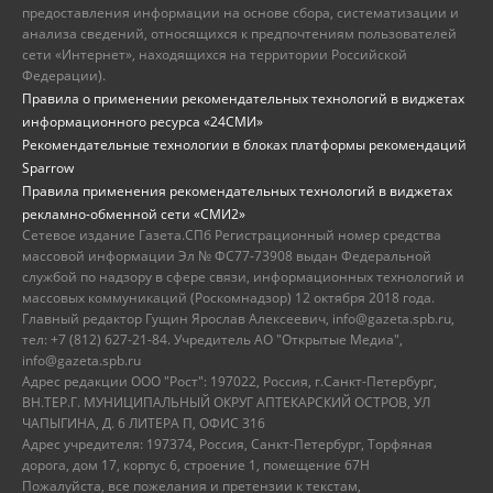
предоставления информации на основе сбора, систематизации и
анализа сведений, относящихся к предпочтениям пользователей
сети «Интернет», находящихся на территории Российской
Федерации).
Правила о применении рекомендательных технологий в виджетах
информационного ресурса «24СМИ»
Рекомендательные технологии в блоках платформы рекомендаций
Sparrow
Правила применения рекомендательных технологий в виджетах
рекламно-обменной сети «СМИ2»
Сетевое издание Газета.СПб Регистрационный номер средства
массовой информации Эл № ФС77-73908 выдан Федеральной
службой по надзору в сфере связи, информационных технологий и
массовых коммуникаций (Роскомнадзор) 12 октября 2018 года.
Главный редактор Гущин Ярослав Алексеевич, info@gazeta.spb.ru,
тел: +7 (812) 627-21-84. Учредитель АО "Открытые Медиа",
info@gazeta.spb.ru
Адрес редакции ООО "Рост": 197022, Россия, г.Санкт-Петербург,
ВН.ТЕР.Г. МУНИЦИПАЛЬНЫЙ ОКРУГ АПТЕКАРСКИЙ ОСТРОВ, УЛ
ЧАПЫГИНА, Д. 6 ЛИТЕРА П, ОФИС 316
Адрес учредителя: 197374, Россия, Санкт-Петербург, Торфяная
дорога, дом 17, корпус 6, строение 1, помещение 67Н
Пожалуйста, все пожелания и претензии к текстам,