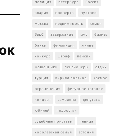
полиция
петербург
Россия
авария
проверка
пулково
москва
недвижимость
семья
ЗакС
задержание
мчс
бизнес
ток
банки
финляндия
жильё
конкурс
штраф
пенсии
мошенники
пенсионеры
отдых
турция
кирилл поляков
космос
ограничения
фигурное катание
концерт
самолеты
депутаты
юбилей
подростки
судебные приставы
певица
королевская семья
эстония