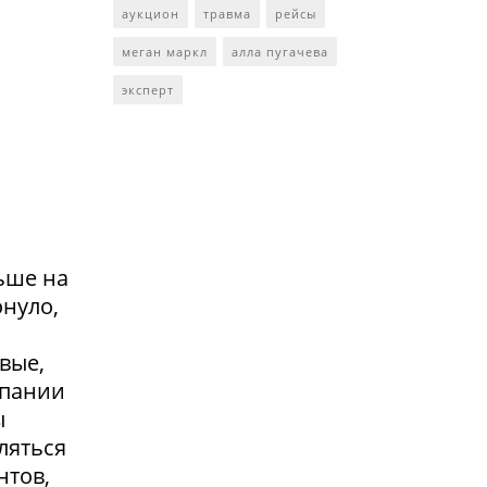
аукцион
травма
рейсы
меган маркл
алла пугачева
эксперт
ьше на
онуло,
вые,
мпании
ы
ляться
нтов,