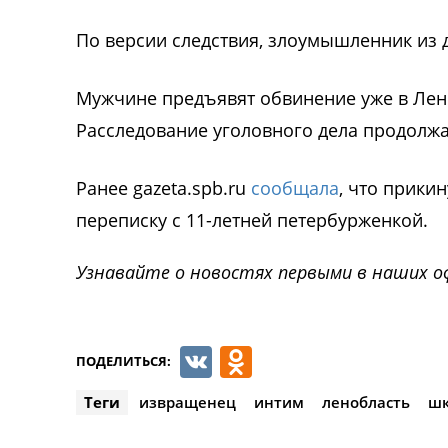
По версии следствия, злоумышленник из 
Мужчине предъявят обвинение уже в Лено
Расследование уголовного дела продолжа
Ранее gazeta.spb.ru
сообщала
, что прик
переписку с 11-летней петербурженкой.
Узнавайте о новостях первыми в наших о
VK
Odnoklassnik
ПОДЕЛИТЬСЯ:
Теги
извращенец
интим
ленобласть
шк