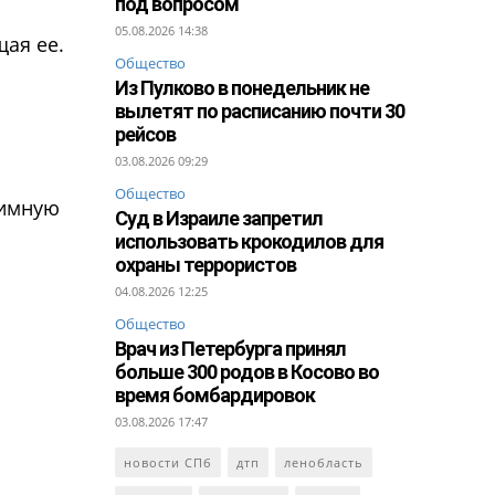
под вопросом
05.08.2026 14:38
щая ее.
Общество
Из Пулково в понедельник не
вылетят по расписанию почти 30
рейсов
03.08.2026 09:29
Общество
тимную
Суд в Израиле запретил
использовать крокодилов для
охраны террористов
04.08.2026 12:25
Общество
Врач из Петербурга принял
больше 300 родов в Косово во
время бомбардировок
03.08.2026 17:47
новости СПб
дтп
ленобласть