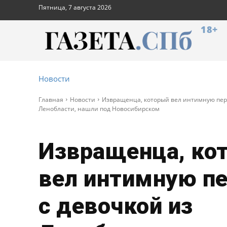
Пятница, 7 августа 2026
18+
Новости
Главная
Новости
Извращенца, который вел интимную пере
Ленобласти, нашли под Новосибирском
Извращенца, ко
вел интимную п
с девочкой из