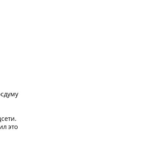
осдуму
сети.
ил это