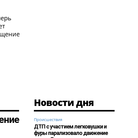
перь
ет
ащение
Новости дня
ение
Происшествия
ДТП с участием легковушки и
фуры парализовало движение