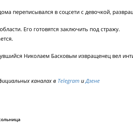
дома переписывался в соцсети с девочкой, развра
бласти. Его готовятся заключить под стражу.
ется.
инувшийся Николаем Басковым извращенец вел ин
фициальных каналах в
Telegram
и
Дзене
i
ольница