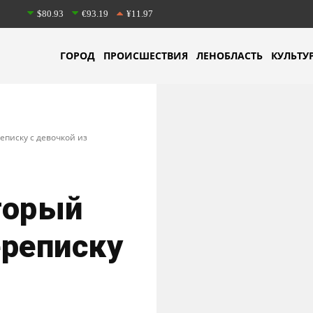
$80.93
€93.19
¥11.97
ГОРОД
ПРОИСШЕСТВИЯ
ЛЕНОБЛАСТЬ
КУЛЬТУ
писку с девочкой из
торый
ереписку