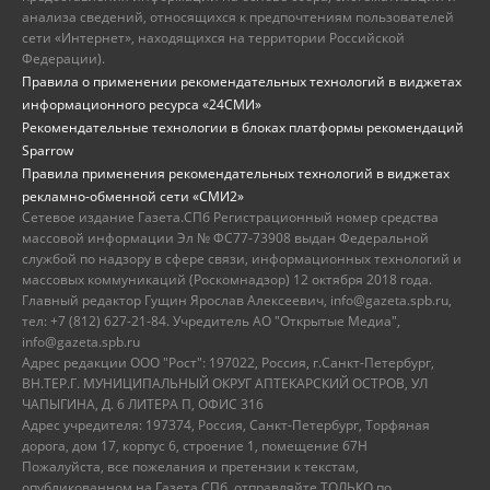
анализа сведений, относящихся к предпочтениям пользователей
сети «Интернет», находящихся на территории Российской
Федерации).
Правила о применении рекомендательных технологий в виджетах
информационного ресурса «24СМИ»
Рекомендательные технологии в блоках платформы рекомендаций
Sparrow
Правила применения рекомендательных технологий в виджетах
рекламно-обменной сети «СМИ2»
Сетевое издание Газета.СПб Регистрационный номер средства
массовой информации Эл № ФС77-73908 выдан Федеральной
службой по надзору в сфере связи, информационных технологий и
массовых коммуникаций (Роскомнадзор) 12 октября 2018 года.
Главный редактор Гущин Ярослав Алексеевич, info@gazeta.spb.ru,
тел: +7 (812) 627-21-84. Учредитель АО "Открытые Медиа",
info@gazeta.spb.ru
Адрес редакции ООО "Рост": 197022, Россия, г.Санкт-Петербург,
ВН.ТЕР.Г. МУНИЦИПАЛЬНЫЙ ОКРУГ АПТЕКАРСКИЙ ОСТРОВ, УЛ
ЧАПЫГИНА, Д. 6 ЛИТЕРА П, ОФИС 316
Адрес учредителя: 197374, Россия, Санкт-Петербург, Торфяная
дорога, дом 17, корпус 6, строение 1, помещение 67Н
Пожалуйста, все пожелания и претензии к текстам,
опубликованном на Газета.СПб, отправляйте ТОЛЬКО по