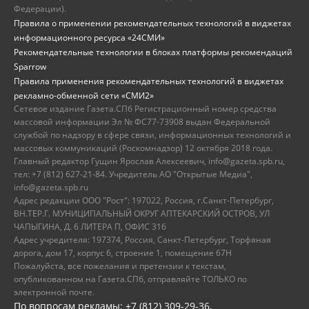
Федерации).
Правила о применении рекомендательных технологий в виджетах
информационного ресурса «24СМИ»
Рекомендательные технологии в блоках платформы рекомендаций
Sparrow
Правила применения рекомендательных технологий в виджетах
рекламно-обменной сети «СМИ2»
Сетевое издание Газета.СПб Регистрационный номер средства
массовой информации Эл № ФС77-73908 выдан Федеральной
службой по надзору в сфере связи, информационных технологий и
массовых коммуникаций (Роскомнадзор) 12 октября 2018 года.
Главный редактор Гущин Ярослав Алексеевич, info@gazeta.spb.ru,
тел: +7 (812) 627-21-84. Учредитель АО "Открытые Медиа",
info@gazeta.spb.ru
Адрес редакции ООО "Рост": 197022, Россия, г.Санкт-Петербург,
ВН.ТЕР.Г. МУНИЦИПАЛЬНЫЙ ОКРУГ АПТЕКАРСКИЙ ОСТРОВ, УЛ
ЧАПЫГИНА, Д. 6 ЛИТЕРА П, ОФИС 316
Адрес учредителя: 197374, Россия, Санкт-Петербург, Торфяная
дорога, дом 17, корпус 6, строение 1, помещение 67Н
Пожалуйста, все пожелания и претензии к текстам,
опубликованном на Газета.СПб, отправляйте ТОЛЬКО по
электронной почте.
По вопросам рекламы: +7 (812) 309-29-36,