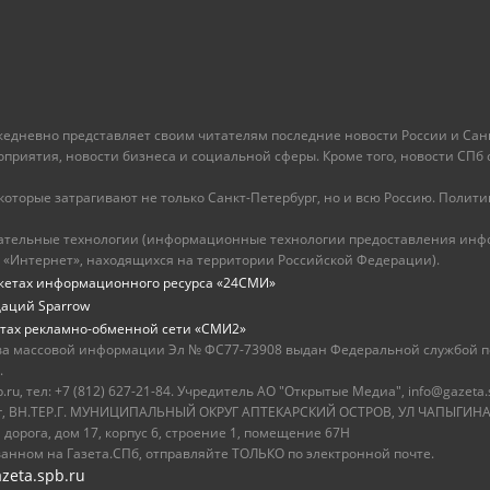
ежедневно представляет своим читателям последние новости России и Санк
иятия, новости бизнеса и социальной сферы. Кроме того, новости СПб сег
оторые затрагивают не только Санкт-Петербург, но и всю Россию. Политика
ательные технологии (информационные технологии предоставления инфо
 «Интернет», находящихся на территории Российской Федерации).
жетах информационного ресурса «24СМИ»
даций Sparrow
тах рекламно-обменной сети «СМИ2»
ва массовой информации Эл № ФС77-73908 выдан Федеральной службой по
.
u, тел: +7 (812) 627-21-84. Учредитель АО "Открытые Медиа", info@gazeta.
бург, ВН.ТЕР.Г. МУНИЦИПАЛЬНЫЙ ОКРУГ АПТЕКАРСКИЙ ОСТРОВ, УЛ ЧАПЫГИНА,
 дорога, дом 17, корпус 6, строение 1, помещение 67Н
ванном на Газета.СПб, отправляйте ТОЛЬКО по электронной почте.
zeta.spb.ru