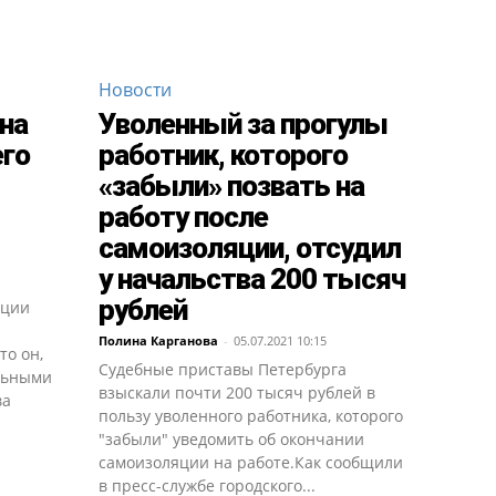
Новости
на
Уволенный за прогулы
его
работник, которого
«забыли» позвать на
работу после
самоизоляции, отсудил
у начальства 200 тысяч
рублей
ации
Полина Карганова
-
05.07.2021 10:15
то он,
Судебные приставы Петербурга
ольными
взыскали почти 200 тысяч рублей в
ва
пользу уволенного работника, которого
"забыли" уведомить об окончании
самоизоляции на работе.Как сообщили
в пресс-службе городского...