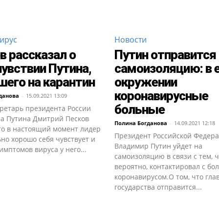
ирус
Новости
в рассказал о
Путин отправится 
увствии Путина,
самоизоляцию: в 
его на карантин
окружении
коронавирусные
данова
-
15.09.2021 13:09
больные
кретарь президента России
а Путина Дмитрий Песков
Полина Богданова
-
14.09.2021 12:18
то в настоящий момент лидер
Президент Российской Федер
но хорошо себя чувствует и
Владимир Путин уйдет на
имптомов вируса у него...
самоизоляцию в связи с тем, ч
вероятно, контактировал с б
коронавирусом.О том, что гла
государства отправится...