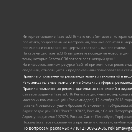
Интернет-издание Газета.СПб – это онлайн-газета, которая 
политика, общественные настроения, важные события и меропр
премьеры и выставки, концерты и театральные спектакли.
На страницах Газета.СПб вы узнаете последние новости дня, к
темы, которые Газета.СПб затрагивает каждый день!
На информационном ресурсе (сайте) применяются рекоменд
сведений, относящихся к предпочтениям пользователей сети
Правила о применении рекомендательных технологий в вид
Рекомендательные технологии в блоках платформы рекомен
Правила применения рекомендательных технологий в видже
Сетевое издание Газета.СПб Регистрационный номер средст
массовых коммуникаций (Роскомнадзор) 12 октября 2018 года
Главный редактор Гущин Ярослав Алексеевич, info@gazeta.spb.r
Адрес редакции ООО "Рост": 197022, Россия, г.Санкт-Петер
Адрес учредителя: 197374, Россия, Санкт-Петербург, Торфяная
Пожалуйста, все пожелания и претензии к текстам, опублико
По вопросам рекламы: +7 (812) 309-29-36,
reklama@ga