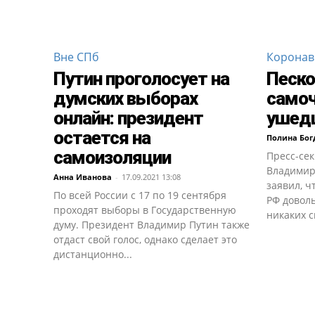
Вне СПб
Коронав
Путин проголосует на
Песко
думских выборах
самоч
онлайн: президент
ушедш
остается на
Полина Бог
самоизоляции
Пресс-се
Владимир
Анна Иванова
-
17.09.2021 13:08
заявил, ч
По всей России с 17 по 19 сентября
РФ доволь
проходят выборы в Государственную
никаких с
думу. Президент Владимир Путин также
отдаст свой голос, однако сделает это
дистанционно...