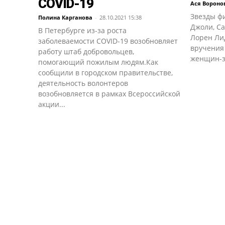
COVID-19
Ася Вороно
Звезды ф
Полина Карганова
-
28.10.2021 15:38
Джоли, С
В Петербурге из-за роста
Лорен Ли
заболеваемости COVID-19 возобновляет
вручения 
работу штаб добровольцев,
женщин-зв
помогающий пожилым людям.Как
сообщили в городском правительстве,
деятельность волонтеров
возобновляется в рамках Всероссийской
акции...