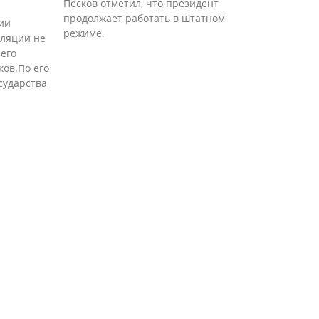
Песков отметил, что президент
продолжает работать в штатном
ии
режиме.
оляции не
 его
ков.По его
сударства