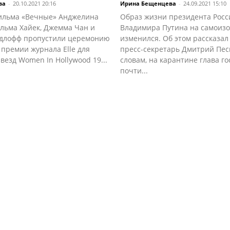
ва
-
20.10.2021 20:16
Ирина Бещенцева
-
24.09.2021 15:10
ильма «Вечные» Анджелина
Образ жизни президента Росс
альма Хайек, Джемма Чан и
Владимира Путина на самоиз
длофф пропустили церемонию
изменился. Об этом рассказал
премии журнала Elle для
пресс-секретарь Дмитрий Пес
езд Women In Hollywood 19...
словам, на карантине глава го
почти...